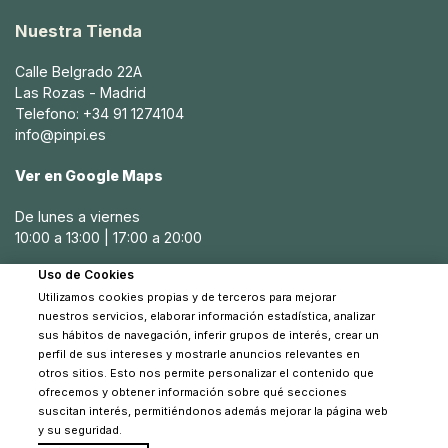
Nuestra Tienda
Calle Belgrado 22A
Las Rozas - Madrid
Telefono: +34 91 1274104
info@pinpi.es
Ver en Google Maps
De lunes a viernes
10:00 a 13:00 | 17:00 a 20:00
Uso de Cookies
Sábados
Utilizamos cookies propias y de terceros para mejorar
10:30 a 14:00
nuestros servicios, elaborar información estadística, analizar
sus hábitos de navegación, inferir grupos de interés, crear un
perfil de sus intereses y mostrarle anuncios relevantes en
otros sitios. Esto nos permite personalizar el contenido que
ofrecemos y obtener información sobre qué secciones
suscitan interés, permitiéndonos además mejorar la página web
y su seguridad.