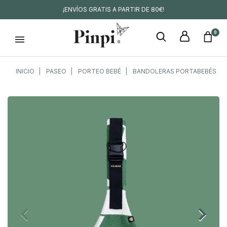
¡ENVÍOS GRATIS A PARTIR DE 80€!
0
INICIO
PASEO
PORTEO BEBÉ
BANDOLERAS PORTABEBÉS
keyboard_arrow_left
keyboard_arrow_right
Anterior
Siguien