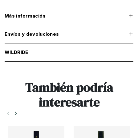
Más información
Envíos y devoluciones
WILDRIDE
También podría
interesarte
keyboard_arrow_left
keyboard_arrow_right
Anterior
Siguiente