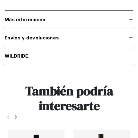
Más información
Envíos y devoluciones
WILDRIDE
También podría
interesarte
keyboard_arrow_left
keyboard_arrow_right
Anterior
Siguiente