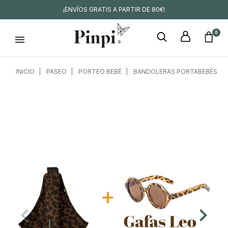
¡ENVÍOS GRATIS A PARTIR DE 80€!
0
INICIO
PASEO
PORTEO BEBÉ
BANDOLERAS PORTABEBÉS
keyboard_arrow_left
keyboard_arrow_right
Anterior
Siguien