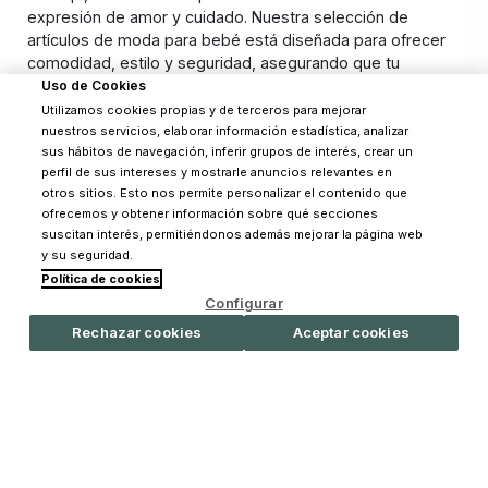
expresión de amor y cuidado. Nuestra selección de
artículos de moda para bebé está diseñada para ofrecer
comodidad, estilo y seguridad, asegurando que tu
pequeño se vea adorable y se sienta cómodo en todo
Uso de Cookies
momento. Descubre todo lo que necesitas saber para
Utilizamos cookies propias y de terceros para mejorar
elegir los mejores artículos de moda para bebé.
nuestros servicios, elaborar información estadística, analizar
sus hábitos de navegación, inferir grupos de interés, crear un
Los mejores artículos de moda para bebés
perfil de sus intereses y mostrarle anuncios relevantes en
Leer más
otros sitios. Esto nos permite personalizar el contenido que
ofrecemos y obtener información sobre qué secciones
Elegir los artículos de moda adecuados puede marcar una
suscitan interés, permitiéndonos además mejorar la página web
gran diferencia en el estilo y la comodidad de tu bebé. En
y su seguridad.
Pinpi, ofrecemos una variedad de productos que
Política de cookies
combinan materiales suaves y duraderos con diseños
Configurar
encantadores. Entre nuestros productos más destacados
Rechazar cookies
Aceptar cookies
Suscríbete a nuestro
se encuentran la ropa y los complementos, cada uno
diseñado para proporcionar estilo y funcionalidad.
newsletter
Ropa: Versatilidad y estilo
Estate al día de las últimas noticias y novedades de Pinpi
La ropa es la base del guardarropa de cualquier bebé. En
Pinpi, contamos con una amplia gama de prendas que