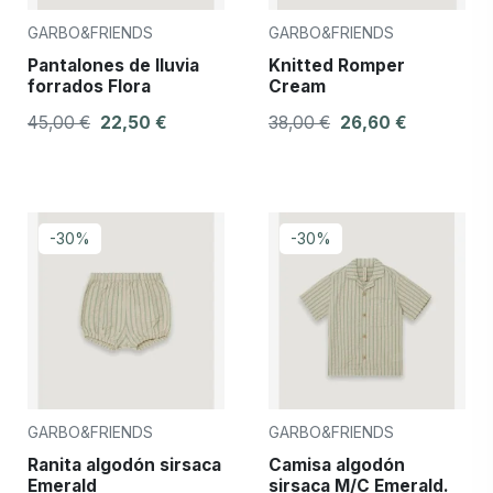
GARBO&FRIENDS
GARBO&FRIENDS
Pantalones de lluvia
Knitted Romper
forrados Flora
Cream
45,00 €
22,50 €
38,00 €
26,60 €
-30%
-30%
GARBO&FRIENDS
GARBO&FRIENDS
Ranita algodón sirsaca
Camisa algodón
Emerald
sirsaca M/C Emerald.