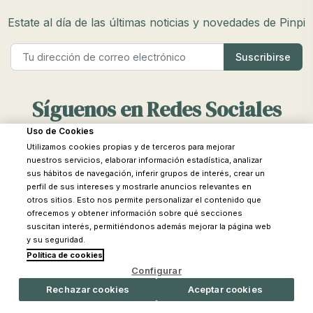
Impermeabilidad:
Es crucial que el saco sea
impermeable para proteger a tu bebé de la lluvia y la
Estate al día de las últimas noticias y novedades de Pinpi
humedad.
Compatibilidad Universal:
Los sacos universales se
adaptan a la mayoría de las sillas de paseo, lo que ofrece
mayor versatilidad.
Síguenos en Redes Sociales
Facilidad de Limpieza:
Opta por sacos que sean fáciles
Uso de Cookies
de lavar, ya sea a máquina o a mano, para mantenerlo
Utilizamos cookies propias y de terceros para mejorar
siempre en buen estado.
Facebook
YouTube
Instagram
TikTok
nuestros servicios, elaborar información estadística, analizar
sus hábitos de navegación, inferir grupos de interés, crear un
Ajustabilidad:
Asegúrate de que el saco tenga opciones
perfil de sus intereses y mostrarle anuncios relevantes en
de ajuste para adaptarse al crecimiento de tu bebé y
otros sitios. Esto nos permite personalizar el contenido que
diferentes condiciones climáticas.
ofrecemos y obtener información sobre qué secciones
suscitan interés, permitiéndonos además mejorar la página web

Categorías
Cómo elegir el tamaño adecuado
y su seguridad.
Política de cookies

¿Necesitas ayuda?
Elegir el tamaño correcto del saco es esencial para la
Configurar
comodidad de tu bebé. En Pinpi, recomendamos medir la
Rechazar cookies
Aceptar cookies
Nuestra Tienda
silla de paseo y comparar las dimensiones con las
especificaciones del saco. Un saco demasiado grande o