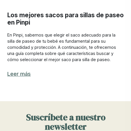
Los mejores sacos para sillas de paseo
en Pinpi
En Pinpi, sabemos que elegir el saco adecuado para la
silla de paseo de tu bebé es fundamental para su
comodidad y protección. A continuación, te ofrecemos
una guía completa sobre qué características buscar y
cómo seleccionar el mejor saco para silla de paseo.
Características de un buen saco para silla
Leer más
de paseo
Al buscar un saco para silla de paseo , es importante
considerar las siguientes características:
Aislamiento Térmico:
Un buen saco debe mantener a tu
Suscríbete a nuestro
bebé abrigado en climas fríos. Busca modelos con relleno
de alta calidad y tejidos que retengan el calor.
newsletter