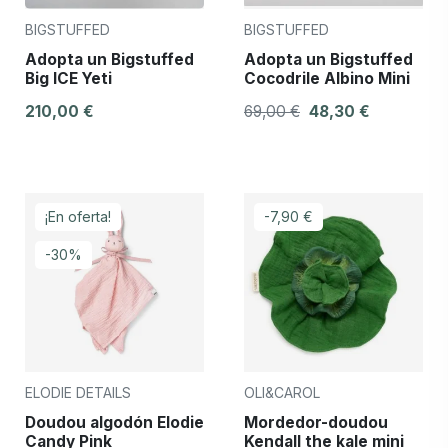
BIGSTUFFED
BIGSTUFFED
Adopta un Bigstuffed
Adopta un Bigstuffed
Big ICE Yeti
Cocodrile Albino Mini
210,00 €
69,00 €
48,30 €
¡En oferta!
-7,90 €
-30%
ELODIE DETAILS
OLI&CAROL
Doudou algodón Elodie
Mordedor-doudou
Candy Pink
Kendall the kale mini