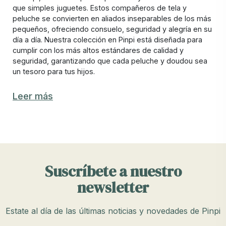
que simples juguetes. Estos compañeros de tela y
peluche se convierten en aliados inseparables de los más
pequeños, ofreciendo consuelo, seguridad y alegría en su
día a día. Nuestra colección en Pinpi está diseñada para
cumplir con los más altos estándares de calidad y
seguridad, garantizando que cada peluche y doudou sea
un tesoro para tus hijos.
¿Qué diferencia hay entre un peluche y un
Leer más
doudou?
Aunque a menudo se usan indistintamente, los peluches y
los doudous tienen funciones ligeramente diferentes. Los
peluches son juguetes suaves y acolchados que los niños
pueden abrazar y llevar consigo a todas partes. Los
Suscríbete a nuestro
doudous, por otro lado, son pequeños paños o mantitas
con una cabeza de peluche, diseñados especialmente
newsletter
para proporcionar consuelo y seguridad a los bebés
desde sus primeros días. Los doudous suelen tener una
textura suave y son fáciles de agarrar para las manitas de
Estate al día de las últimas noticias y novedades de Pinpi
los recién nacidos, convirtiéndose en un objeto de