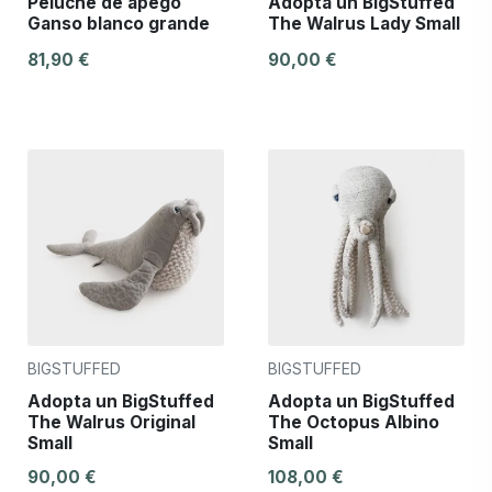
Peluche de apego
Adopta un BigStuffed
Ganso blanco grande
The Walrus Lady Small
81,90 €
90,00 €
BIGSTUFFED
BIGSTUFFED
Adopta un BigStuffed
Adopta un BigStuffed
The Walrus Original
The Octopus Albino
Small
Small
90,00 €
108,00 €