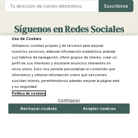
transición esencial durante su crecimiento.
Beneficios de los peluches y doudous
Síguenos en Redes Sociales
Los peluches y doudous desempeñan un papel crucial en
el desarrollo emocional de los niños. Estos tiernos amigos
Uso de Cookies
de tela pueden ayudar a los pequeños a superar
Utilizamos cookies propias y de terceros para mejorar
momentos de miedo o ansiedad, proporcionándoles una
Facebook
YouTube
Instagram
TikTok
nuestros servicios, elaborar información estadística, analizar
sensación de seguridad y compañía constante. Además,
sus hábitos de navegación, inferir grupos de interés, crear un
los peluches y doudous fomentan el desarrollo de
perfil de sus intereses y mostrarle anuncios relevantes en
habilidades sociales, ya que los niños suelen hablar y
otros sitios. Esto nos permite personalizar el contenido que
jugar con ellos, lo que estimula su imaginación y
ofrecemos y obtener información sobre qué secciones
capacidad de comunicación.
suscitan interés, permitiéndonos además mejorar la página web

Categorías
y su seguridad.
¿Cuáles son los mejores peluches para
Política de cookies

¿Necesitas ayuda?
recién nacidos?
Configurar
Rechazar cookies
Aceptar cookies
Nuestra Tienda
Cuando se trata de elegir peluches para recién nacidos, la
seguridad y la calidad son primordiales. En Pinpi,
Calle Belgrado 22A
ofrecemos una amplia gama de peluches diseñados
Las Rozas - Madrid
específicamente para los más pequeños. Nuestros
Telefono: +34 91 1274104