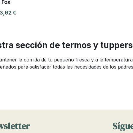
 Fox
3,92 €
tra sección de termos y tupper
ntener la comida de tu pequeño fresca y a la temperatura
eñados para satisfacer todas las necesidades de los padres
bebé: ¿cuáles elegir?
ser complicado debido a la variedad de opciones disponibl
es libres de BPA y con diseño aislante que mantiene la comi
rtar y limpiar. Es importante elegir un termo que se adapte
o térmico.
wsletter
Sígue