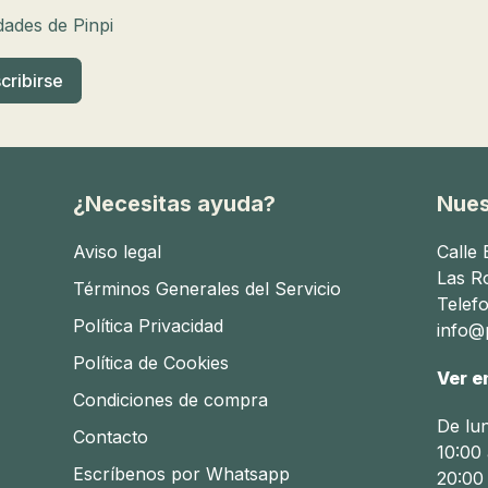
tupper para bebé?
edades de Pinpi
 varias características clave:
ocivos.
ames.
¿Necesitas ayuda?
Nues
omida del bebé.
Aviso legal
Calle
Las R
Términos Generales del Servicio
Telef
Política Privacidad
info@p
ico y seguro para almacenar y transportar la comida del be
Política de Cookies
Ver e
comida del bebé
Condiciones de compra
De lu
Contacto
e considerar varios factores, incluyendo el material, la cap
10:00 
on estos criterios, asegurando que encuentres el termo p
Escríbenos por Whatsapp
20:00