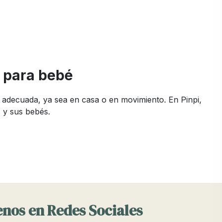
s para bebé
 adecuada, ya sea en casa o en movimiento. En Pinpi,
 y sus bebés.
es. En Pinpi, nos aseguramos de ofrecer termos que
da caliente o fría durante horas.
 a las necesidades específicas de tu bebé, considerando
nos en Redes Sociales