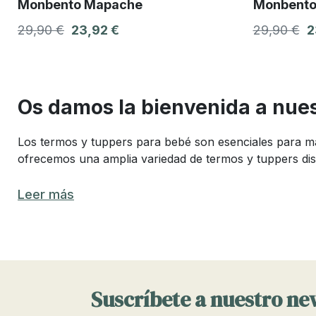
Monbento Mapache
Monbento
29,90 €
23,92 €
29,90 €
2
Os damos la bienvenida a nues
Los termos y tuppers para bebé son esenciales para ma
ofrecemos una amplia variedad de termos y tuppers dis
Los mejores termos para comida de 
Leer más
Elegir el mejor termo para la comida de tu bebé puede 
combinan funcionalidad y seguridad, hechos de material
Los mejores termos deben ser fáciles de llenar, transpo
factores como la capacidad y la duración del aislamient
Suscríbete a nuestro ne