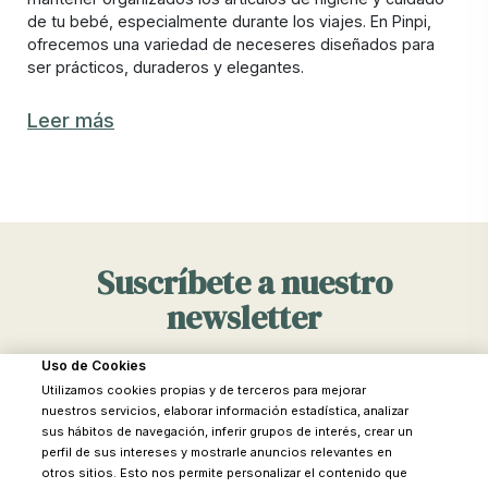
de tu bebé, especialmente durante los viajes. En Pinpi,
ofrecemos una variedad de neceseres diseñados para
ser prácticos, duraderos y elegantes.
Los mejores neceseres para bebés están en
Leer más
Pinpi
Elegir el mejor neceser para bebé puede ser complicado
debido a la variedad de opciones disponibles. En Pinpi,
nos aseguramos de ofrecer neceseres que cumplen con
todas las necesidades de los padres, combinando
Suscríbete a nuestro
funcionalidad y estilo.
newsletter
Los mejores neceseres para bebés deben tener múltiples
compartimentos para organizar todos los artículos
esenciales, como cremas, pañales, toallitas y pequeños
Estate al día de las últimas noticias y novedades de Pinpi
Uso de Cookies
juguetes. Además, deben ser lo suficientemente
Utilizamos cookies propias y de terceros para mejorar
compactos para caber en una bolsa de maternidad o en el
nuestros servicios, elaborar información estadística, analizar
cochecito del bebé, sin sacrificar espacio para los
sus hábitos de navegación, inferir grupos de interés, crear un
perfil de sus intereses y mostrarle anuncios relevantes en
artículos necesarios.
otros sitios. Esto nos permite personalizar el contenido que