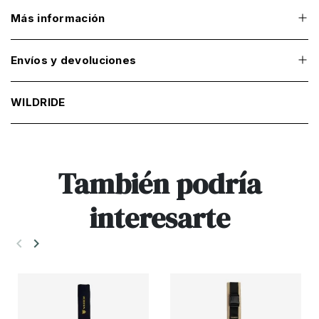
Más información
Envíos y devoluciones
WILDRIDE
También podría
interesarte
keyboard_arrow_left
keyboard_arrow_right
Anterior
Siguiente