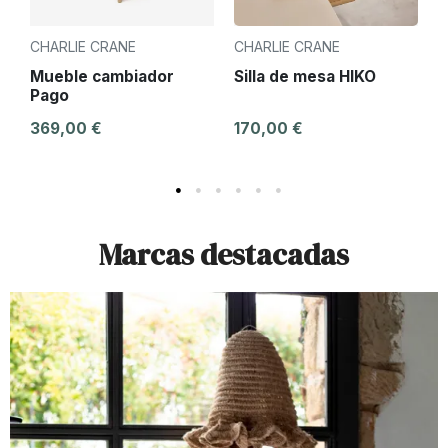
CHARLIE CRANE
CHARLIE CRANE
C
Mueble cambiador
Silla de mesa HIKO
M
Pago
K
369,00 €
170,00 €
4
Marcas destacadas