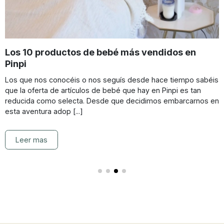
ebé más vendidos en
Los imprescindibles 
cuando nazca
eguís desde hace tiempo sabéis
Saber que nos vamos a conv
bebé que hay en Pinpi es tan
motivo de una inmensa aleg
e que decidimos embarcarnos en
invaden muchas dudas y mi
porque se avecina una n [...
Leer mas