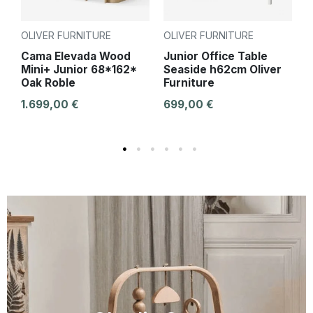
OLIVER FURNITURE
OLIVER FURNITURE
O
Cama Elevada Wood
Junior Office Table
C
Mini+ Junior 68*162*
Seaside h62cm Oliver
M
Oak Roble
Furniture
1
1.699,00 €
699,00 €