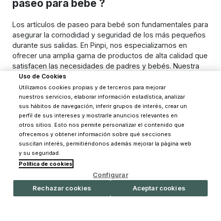
paseo para bebé ?
Los artículos de paseo para bebé son fundamentales para
asegurar la comodidad y seguridad de los más pequeños
durante sus salidas. En Pinpi, nos especializamos en
ofrecer una amplia gama de productos de alta calidad que
satisfacen las necesidades de padres y bebés. Nuestra
colección incluye desde carritos y sillas de paseo hasta
Uso de Cookies
accesorios esenciales que hacen del paseo una
Utilizamos cookies propias y de terceros para mejorar
experiencia agradable y segura.
nuestros servicios, elaborar información estadística, analizar
sus hábitos de navegación, inferir grupos de interés, crear un
Características destacadas de los artículos
perfil de sus intereses y mostrarle anuncios relevantes en
Leer más
otros sitios. Esto nos permite personalizar el contenido que
de paseo para bebé
ofrecemos y obtener información sobre qué secciones
suscitan interés, permitiéndonos además mejorar la página web
Los artículos de paseo para bebé disponibles en Pinpi
y su seguridad.
están diseñados con la máxima atención a la comodidad,
Política de cookies
funcionalidad y seguridad. Entre las características más
Configurar
destacadas de nuestros productos se encuentran:
Rechazar cookies
Aceptar cookies
Suscríbete a nuestro
Materiales de alta calidad:
Aseguran durabilidad y
newsletter
resistencia, proporcionando un uso prolongado y
confiable.