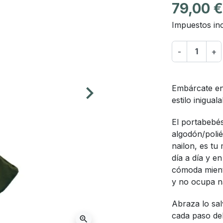
79,00 
Impuestos inc
-
+
keyboard_arrow_right
Embárcate en 
Siguiente
estilo inigua
El portabebés
algodón/poli
nailon, es tu 
día a día y e
cómoda mient
y no ocupa na
Abraza lo sal
cada paso de
zoom_in