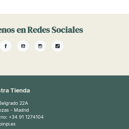
nos en Redes Sociales
Facebook
YouTube
Instagram
TikTok
tra Tienda
 Belgrado 22A
ozas - Madrid
ono: +34 91 1274104
inpi.es