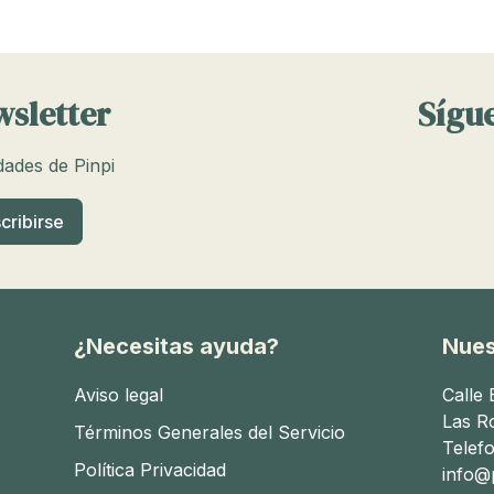
wsletter
Sígue
edades de Pinpi
¿Necesitas ayuda?
Nues
Aviso legal
Calle
Las R
Términos Generales del Servicio
Telef
Política Privacidad
info@p