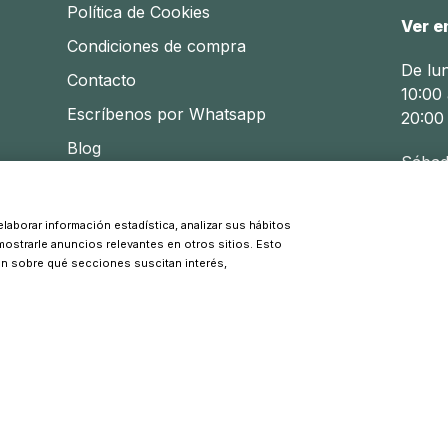
Política de Cookies
Ver e
Condiciones de compra
De lu
Contacto
10:00 
Escríbenos por Whatsapp
20:00
Blog
Sábad
10:30 
laborar información estadística, analizar sus hábitos
 mostrarle anuncios relevantes en otros sitios. Esto
© 2026 Pinpi - Todos los derechos reservados
ón sobre qué secciones suscitan interés,