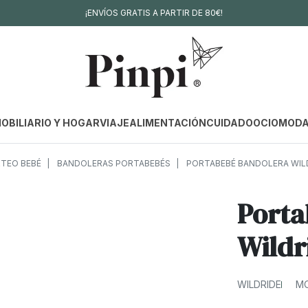
¡ENVÍOS GRATIS A PARTIR DE 80€!
OBILIARIO Y HOGAR
VIAJE
ALIMENTACIÓN
CUIDADO
OCIO
MOD
TEO BEBÉ
BANDOLERAS PORTABEBÉS
PORTABEBÉ BANDOLERA WILD
Porta
Wildr
WILDRIDE
MO