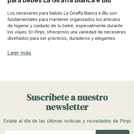
para bebés La Giraffa Bianca e Blu
Los neceseres para bebés La Giraffa Bianca e Blu son
fundamentales para mantener organizados los artículos
de higiene y cuidado de tu bebé, especialmente durante
los viajes. En Pinpi, ofrecemos una variedad de neceseres
diseñados para ser prácticos, duraderos y elegantes.
Los mejores neceseres para bebés están en
Leer más
Pinpi
Elegir el mejor neceser para bebé La Giraffa Bianca e Blu
puede ser complicado debido a la variedad de opciones
disponibles. En Pinpi, nos aseguramos de ofrecer
neceseres que cumplen con todas las necesidades de los
Suscríbete a nuestro
padres, combinando funcionalidad y estilo.
newsletter
Los mejores neceseres para bebés deben tener múltiples
compartimentos para organizar todos los artículos
esenciales, como cremas, pañales, toallitas y pequeños
Estate al día de las últimas noticias y novedades de Pinpi
juguetes. Además, deben ser lo suficientemente
compactos para caber en una bolsa de maternidad o en el