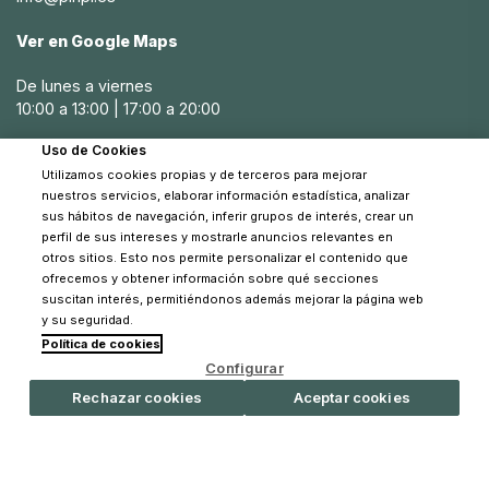
importante considerar factores como el tamaño, la
cantidad de compartimentos, la durabilidad y el diseño. En
Ver en Google Maps
Pinpi, ofrecemos neceseres que combinan estas
características, asegurando que encuentres el neceser
De lunes a viernes
perfecto para tus necesidades.
10:00 a 13:00 | 17:00 a 20:00
El tamaño es crucial; debe ser lo suficientemente grande
Uso de Cookies
Sábados
para contener todos los artículos esenciales, pero lo
Utilizamos cookies propias y de terceros para mejorar
10:30 a 14:00
suficientemente compacto para ser transportado
nuestros servicios, elaborar información estadística, analizar
fácilmente. La durabilidad es otro factor importante, ya
sus hábitos de navegación, inferir grupos de interés, crear un
que el neceser debe resistir el uso diario y los viajes. El
perfil de sus intereses y mostrarle anuncios relevantes en
diseño también es esencial, ya que un neceser bien
otros sitios. Esto nos permite personalizar el contenido que
organizado facilita el acceso rápido a los artículos
ofrecemos y obtener información sobre qué secciones
suscitan interés, permitiéndonos además mejorar la página web
necesarios.
y su seguridad.
Características a buscar en un neceser para
Política de cookies
© 2026 Pinpi - Todos los derechos reservados
bebé La Giraffa Bianca e Blu
Configurar
Rechazar cookies
Aceptar cookies
Las características clave que deben buscarse en un
neceser para bebé La Giraffa Bianca e Blu incluyen:
Múltiples compartimentos:
para organizar y acceder