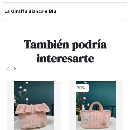
La Giraffa Bianca e Blu
También podría
interesarte
keyboard_arrow_left
keyboard_arrow_right
Anterior
Siguiente
-30%