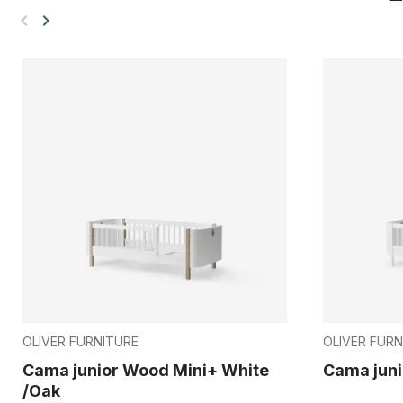
keyboard_arrow_left
keyboard_arrow_right
Anterior
Siguiente
OLIVER FURNITURE
OLIVER FURN
Cama junior Wood Mini+ White
Cama juni
/Oak