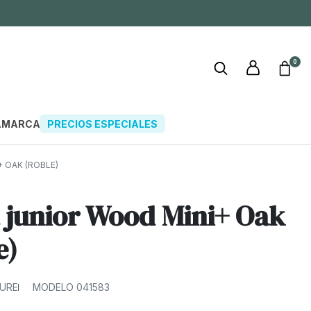
0
A
MARCAS
PRECIOS ESPECIALES
 OAK (ROBLE)
junior Wood Mini+ Oak
e)
TURE
MODELO 041583