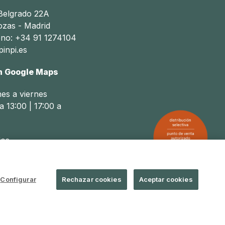
 Belgrado 22A
ozas - Madrid
ono: +34 91 1274104
inpi.es
n Google Maps
nes a viernes
a 13:00 | 17:00 a
os
a 14:00
Configurar
Rechazar cookies
Aceptar cookies