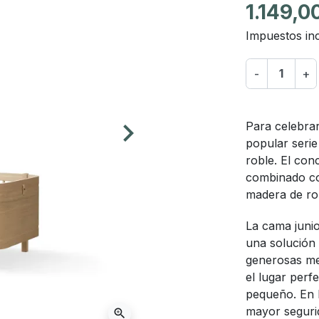
1.149,0
Impuestos inc
-
+
keyboard_arrow_right
Para celebrar
Siguiente
popular seri
roble. El con
combinado con
madera de rob
La cama junio
una solución 
generosas me
el lugar perf
pequeño. En l
mayor seguri
zoom_in