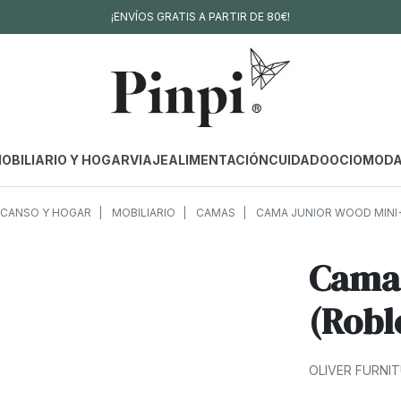
¡ENVÍOS GRATIS A PARTIR DE 80€!
OBILIARIO Y HOGAR
VIAJE
ALIMENTACIÓN
CUIDADO
OCIO
MOD
CANSO Y HOGAR
MOBILIARIO
CAMAS
CAMA JUNIOR WOOD MINI+
Cama 
(Robl
OLIVER FURNI