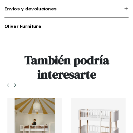
Envíos y devoluciones
Oliver Furniture
También podría
interesarte
keyboard_arrow_left
keyboard_arrow_right
Anterior
Siguiente