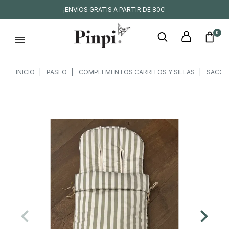
¡ENVÍOS GRATIS A PARTIR DE 80€!
0
INICIO
PASEO
COMPLEMENTOS CARRITOS Y SILLAS
SACOS 
keyboard_arrow_left
keyboard_arrow_right
Anterior
Siguien