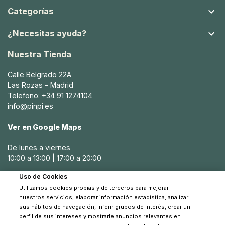

Categorías

¿Necesitas ayuda?
Nuestra Tienda
Calle Belgrado 22A
Las Rozas - Madrid
Telefono: +34 91 1274104
info@pinpi.es
Ver en Google Maps
De lunes a viernes
10:00 a 13:00 | 17:00 a 20:00
Uso de Cookies
Sábados
Utilizamos cookies propias y de terceros para mejorar
10:30 a 14:00
nuestros servicios, elaborar información estadística, analizar
sus hábitos de navegación, inferir grupos de interés, crear un
perfil de sus intereses y mostrarle anuncios relevantes en