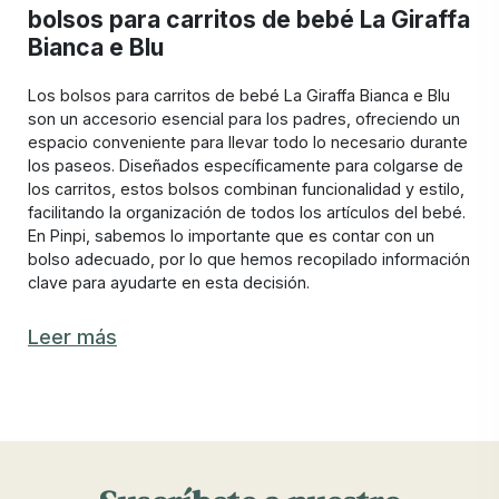
bolsos para carritos de bebé La Giraffa
Bianca e Blu
Los bolsos para carritos de bebé La Giraffa Bianca e Blu
son un accesorio esencial para los padres, ofreciendo un
espacio conveniente para llevar todo lo necesario durante
los paseos. Diseñados específicamente para colgarse de
los carritos, estos bolsos combinan funcionalidad y estilo,
facilitando la organización de todos los artículos del bebé.
En Pinpi, sabemos lo importante que es contar con un
bolso adecuado, por lo que hemos recopilado información
clave para ayudarte en esta decisión.
Características de los bolsos para carritos
Leer más
de bebé La Giraffa Bianca e
Blu recomendados
Elegir el bolso para carrito de bebé La Giraffa Bianca e Blu
adecuado implica considerar varios aspectos esenciales
para garantizar la máxima comodidad y funcionalidad. Los
bolsos para carritos de bebé de Pinpi destacan por su