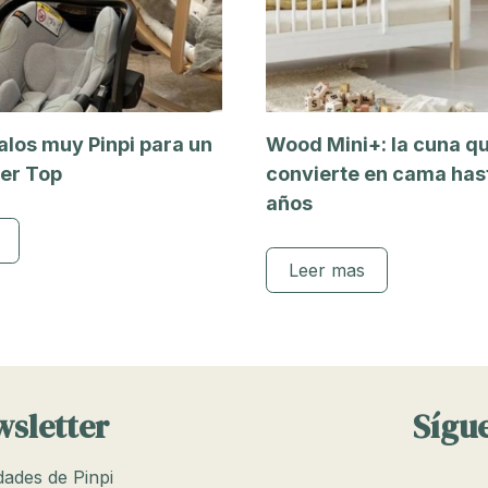
alos muy Pinpi para un
Wood Mini+: la cuna q
er Top
convierte en cama hast
años
Leer mas
wsletter
Sígue
edades de Pinpi