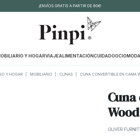
¡ENVÍOS GRATIS A PARTIR DE 80€!
OBILIARIO Y HOGAR
VIAJE
ALIMENTACIÓN
CUIDADO
OCIO
MOD
SO Y HOGAR
MOBILIARIO
CUNAS
CUNA CONVERTIBLE EN CAMA 
Cuna 
Wood 
OLIVER FURNI