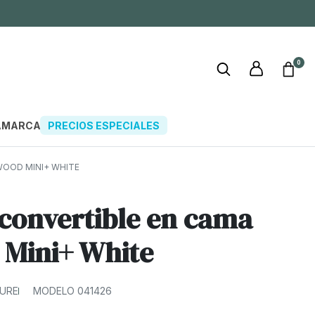
0
A
MARCAS
PRECIOS ESPECIALES
WOOD MINI+ WHITE
convertible en cama
Mini+ White
TURE
MODELO 041426