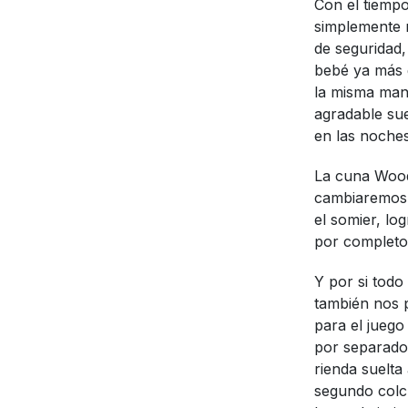
Con el tiemp
simplemente r
de seguridad,
bebé ya más 
la misma mane
agradable sue
en las noches
La cuna Wood
cambiaremos e
el somier, lo
por completo 
Y por si todo
también nos 
para el juego
por separado
rienda suelt
segundo colch