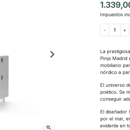
1.339,0
Impuestos inc
-
+
keyboard_arrow_right
La prestigiosa
Siguiente
Pinpi Madrid 
mobiliario pa
nórdico a par
El universo de
poético. Se m
conseguir ada
El diseñador 
por el mar, e
evidente en t
zoom_in