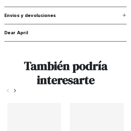
Envíos y devoluciones
Dear April
También podría
interesarte
keyboard_arrow_left
keyboard_arrow_right
Anterior
Siguiente