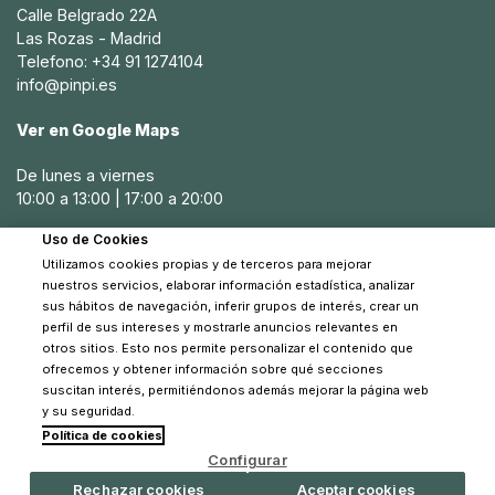
Calle Belgrado 22A
Las Rozas - Madrid
Telefono: +34 91 1274104
info@pinpi.es
Ver en Google Maps
De lunes a viernes
10:00 a 13:00 | 17:00 a 20:00
Uso de Cookies
Sábados
Utilizamos cookies propias y de terceros para mejorar
10:30 a 14:00
nuestros servicios, elaborar información estadística, analizar
sus hábitos de navegación, inferir grupos de interés, crear un
perfil de sus intereses y mostrarle anuncios relevantes en
otros sitios. Esto nos permite personalizar el contenido que
ofrecemos y obtener información sobre qué secciones
suscitan interés, permitiéndonos además mejorar la página web
y su seguridad.
Política de cookies
© 2026 Pinpi - Todos los derechos reservados
Configurar
Rechazar cookies
Aceptar cookies