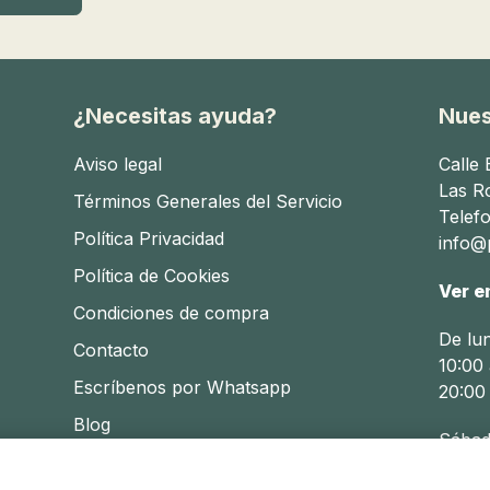
s de limpiar.
¿Necesitas ayuda?
Nues
l transporte.
Aviso legal
Calle
áctico y seguro para el bebé y los padres.
Las R
Términos Generales del Servicio
Telef
 para mi bebé
Política Privacidad
info@p
Política de Cookies
es importante considerar el tamaño, el diseño y la funciona
Ver e
ntres el cambiador perfecto para tus necesidades.
Condiciones de compra
De lu
Contacto
l de limpiar. Asegúrate de que tenga características de se
10:00 
ales.
Escríbenos por Whatsapp
20:00
Blog
 segura
Sábad
10:30 
 crucial para la protección de tu bebé. Siempre utiliza las