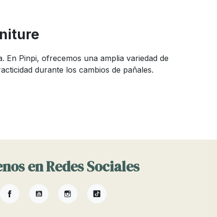
niture
. En Pinpi, ofrecemos una amplia variedad de
acticidad durante los cambios de pañales.
sponibles. En Pinpi, nos aseguramos de ofrecer
icas que facilitan su uso.
 como bordes elevados y correas de sujeción.
nos en Redes Sociales
Facebook
YouTube
Instagram
TikTok