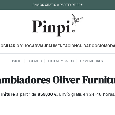
¡ENVÍOS GRATIS A PARTIR DE 80€!
OBILIARIO Y HOGAR
VIAJE
ALIMENTACIÓN
CUIDADO
OCIO
MOD
INICIO
CUIDADO
HIGIENE Y SALUD
CAMBIADORES
mbiadores Oliver Furnit
rniture
a partir de
859,00 €
. Envío gratis en 24-48 hora