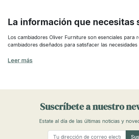
La información que necesitas 
Los cambiadores Oliver Furniture son esenciales para 
cambiadores diseñados para satisfacer las necesidades
¿Cuales son los mejores cambiador
Leer más
Elegir el mejor cambiador para tu bebé Oliver Furnitur
cambiadores que combinan funcionalidad, comodidad y se
Los mejores cambiadores deben ser cómodos para el bebé
Suscríbete a nuestro ne
Qué características buscar en un c
Estate al día de las últimas noticias y nov
Al buscar un cambiador para bebé Oliver Furniture, es i
Comodidad:
superficie acolchada para el bebé.