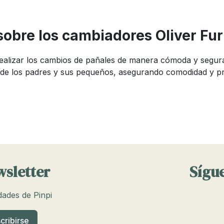
sobre los cambiadores Oliver Fur
realizar los cambios de pañales de manera cómoda y segura
 de los padres y sus pequeños, asegurando comodidad y pr
es para bebé?
e puede ser complicado debido a la variedad de opciones di
guridad, hechos de materiales duraderos y con característ
, fáciles de limpiar y tener características de seguridad
wsletter
Sígue
ambiador para bebé
edades de Pinpi
mportante considerar varias características clave: