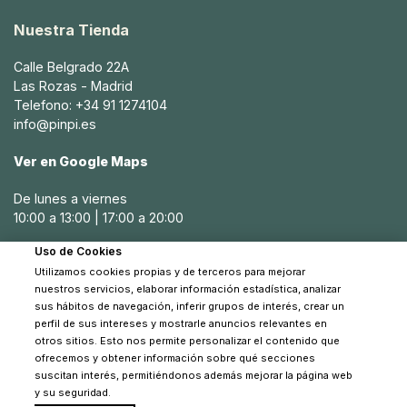
Nuestra Tienda
Calle Belgrado 22A
Las Rozas - Madrid
Telefono: +34 91 1274104
info@pinpi.es
Ver en Google Maps
De lunes a viernes
10:00 a 13:00 | 17:00 a 20:00
Uso de Cookies
Sábados
Utilizamos cookies propias y de terceros para mejorar
10:30 a 14:00
nuestros servicios, elaborar información estadística, analizar
sus hábitos de navegación, inferir grupos de interés, crear un
perfil de sus intereses y mostrarle anuncios relevantes en
otros sitios. Esto nos permite personalizar el contenido que
ofrecemos y obtener información sobre qué secciones
suscitan interés, permitiéndonos además mejorar la página web
y su seguridad.