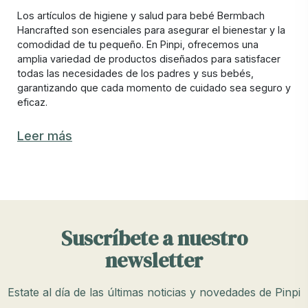
Los artículos de higiene y salud para bebé Bermbach
Hancrafted son esenciales para asegurar el bienestar y la
comodidad de tu pequeño. En Pinpi, ofrecemos una
amplia variedad de productos diseñados para satisfacer
todas las necesidades de los padres y sus bebés,
garantizando que cada momento de cuidado sea seguro y
eficaz.
Los mejores artículos de higiene y salud
Leer más
para bebé: ¿cuáles elegir?
Elegir los mejores artículos de higiene y salud para tu
bebé Bermbach Hancrafted puede ser complicado debido
a la variedad de opciones disponibles. En Pinpi, nos
aseguramos de ofrecer productos que combinan
Suscríbete a nuestro
funcionalidad, seguridad y durabilidad, hechos de
materiales de alta calidad y diseñados para facilitar el
newsletter
cuidado diario de tu bebé.
Artículos de higiene y salud indispensables
Estate al día de las últimas noticias y novedades de Pinpi
para un bebé