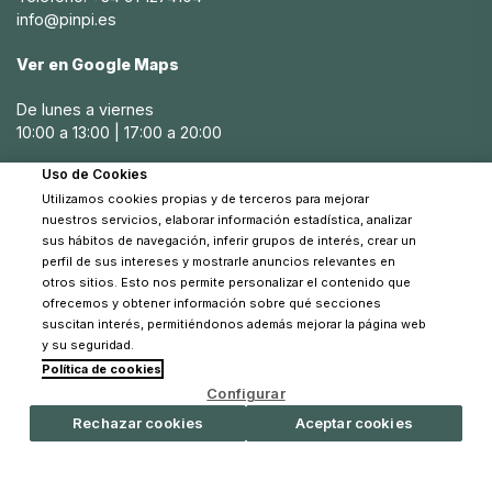
manera precisa y segura, ayudando a detectar fiebre y
info@pinpi.es
otras condiciones de salud.
Ver en Google Maps
Cómo elegir los artículos de higiene y salud
adecuados para mi bebé
De lunes a viernes
10:00 a 13:00 | 17:00 a 20:00
Al elegir artículos de higiene y salud para tu bebé
Bermbach Hancrafted, es importante considerar varios
Uso de Cookies
Sábados
factores, incluyendo la seguridad, la comodidad y la
Utilizamos cookies propias y de terceros para mejorar
10:30 a 14:00
funcionalidad. En Pinpi, ofrecemos una selección de
nuestros servicios, elaborar información estadística, analizar
productos que cumplen con estos criterios, asegurando
sus hábitos de navegación, inferir grupos de interés, crear un
que encuentres las opciones perfectas para tus
perfil de sus intereses y mostrarle anuncios relevantes en
necesidades.
otros sitios. Esto nos permite personalizar el contenido que
ofrecemos y obtener información sobre qué secciones
suscitan interés, permitiéndonos además mejorar la página web
Es crucial que todos los artículos estén hechos de
y su seguridad.
materiales seguros y libres de BPA, y que sean fáciles de
Política de cookies
usar y limpiar. Además, busca productos que
© 2026 Pinpi - Todos los derechos reservados
Configurar
proporcionen características adicionales para facilitar su
uso, como cierres herméticos en los dispensadores de
Rechazar cookies
Aceptar cookies
toallitas o bordes elevados en los cambiadores.
Qué características buscar en los artículos