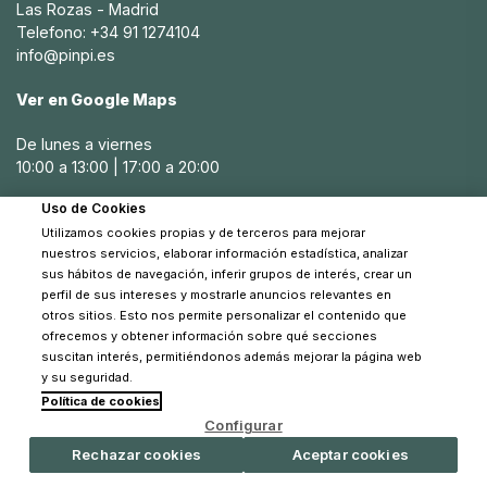
Las Rozas - Madrid
Además de las sillas de auto, Pinpi suele ofrecer ofertas
Telefono: +34 91 1274104
en cunas portátiles, bolsas de viaje para llevar todo lo
info@pinpi.es
necesario para el bebé y otros accesorios que facilitan los
viajes en familia. Comprar en Black Friday permite a los
Ver en Google Maps
padres invertir en productos duraderos y de marcas
confiables sin hacer un gran desembolso.
De lunes a viernes
10:00 a 13:00 | 17:00 a 20:00
Productos para la alimentación: tronas,
biberones y más con descuentos en Black
Uso de Cookies
Sábados
Friday
Utilizamos cookies propias y de terceros para mejorar
10:30 a 14:00
nuestros servicios, elaborar información estadística, analizar
Durante el Black Friday, también se pueden encontrar
sus hábitos de navegación, inferir grupos de interés, crear un
grandes ofertas en productos de alimentación para
perfil de sus intereses y mostrarle anuncios relevantes en
otros sitios. Esto nos permite personalizar el contenido que
bebés, como tronas y biberones. Una buena trona es
ofrecemos y obtener información sobre qué secciones
fundamental para la comodidad y seguridad del bebé
suscitan interés, permitiéndonos además mejorar la página web
durante las comidas, y en Pinpi encontrarás opciones con
y su seguridad.
descuentos especiales en diferentes modelos y marcas.
Política de cookies
© 2026 Pinpi - Todos los derechos reservados
Configurar
Además, Pinpi ofrece descuentos en otros accesorios de
alimentación como calentadores de biberones, set de
Rechazar cookies
Aceptar cookies
cubiertos y vajillas para bebés, e incluso robot de cocina