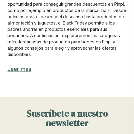
oportunidad para conseguir grandes descuentos en Pinpi,
como por ejemplo en productos de la marca Izipizi. Desde
artículos para el paseo y el descanso hasta productos de
alimentación y juguetes, el Black Friday permite a los
padres ahorrar en productos esenciales para sus
pequeños. A continuación, exploraremos las categorías
más destacadas de productos para bebés en Pinpi y
algunos consejos para elegir y aprovechar las ofertas
disponibles.
Productos para el paseo: carritos, sillas de
Leer más
paseo y más en Black Friday
Uno de los productos para bebés más buscados durante
el Black Friday son los artículos para el paseo, ya que son
una inversión significativa para las familias. En Pinpi,
encontrarás descuentos en carritos de bebé y sillas de
Suscríbete a nuestro
paseo de diferentes tipos, ya sea que busques un
modelo compacto para ciudad o uno más robusto para
newsletter
terrenos variados. Aprovechar el Black Friday para
comprar estos productos garantiza una buena oferta en