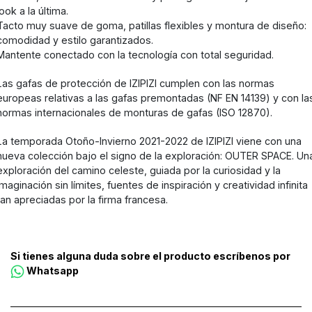
look a la última.
Tacto muy suave de goma, patillas flexibles y montura de diseño:
comodidad y estilo garantizados.
Mantente conectado con la tecnología con total seguridad.
Las gafas de protección de IZIPIZI cumplen con las normas
europeas relativas a las gafas premontadas (NF EN 14139) y con la
normas internacionales de monturas de gafas (ISO 12870).
La temporada Otoño-Invierno 2021-2022 de IZIPIZI viene con una
nueva colección bajo el signo de la exploración: OUTER SPACE. Un
exploración del camino celeste, guiada por la curiosidad y la
imaginación sin límites, fuentes de inspiración y creatividad infinita
tan apreciadas por la firma francesa.
Si tienes alguna duda sobre el producto escríbenos por
Whatsapp