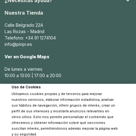

¿Necesitas ayuda?
Nuestra Tienda
Calle Belgrado 22A
Las Rozas - Madrid
Telefono: +34 91 1274104
info@pinpi.es
Ver en Google Maps
De lunes a viernes
10:00 a 13:00 | 17:00 a 20:00
Uso de Cookies
Sábados
Utilizamos cookies propias y de terceros para mejorar
10:30 a 14:00
nuestros servicios, elaborar información estadística, analizar
sus hábitos de navegación, inferir grupos de interés, crear un
perfil de sus intereses y mostrarle anuncios relevantes en
otros sitios. Esto nos permite personalizar el contenido que
ofrecemos y obtener información sobre qué secciones
suscitan interés, permitiéndonos además mejorar la página web
y su seguridad.