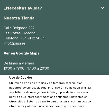

¿Necesitas ayuda?
Nuestra Tienda
Calle Belgrado 22A
Las Rozas - Madrid
Telefono: +34 91 1274104
info@pinpi.es
Ver en Google Maps
De lunes a viernes
10:00 a 13:00 | 17:00 a 20:00
Uso de Cookies
Sábados
Utilizamos cookies propias y de terceros para mejorar
10:30 a 14:00
nuestros servicios, elaborar información estadística, analizar
sus hábitos de navegación, inferir grupos de interés, crear un
perfil de sus intereses y mostrarle anuncios relevantes en
otros sitios. Esto nos permite personalizar el contenido que
ofrecemos y obtener información sobre qué secciones