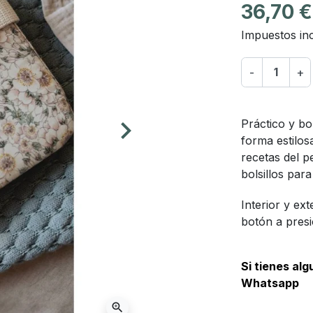
36,70 €
Impuestos inc
-
+
keyboard_arrow_right
Práctico y b
Siguiente
forma estilos
recetas del p
bolsillos para
Interior y ex
botón a presi
Si tienes al
Whatsapp
zoom_in