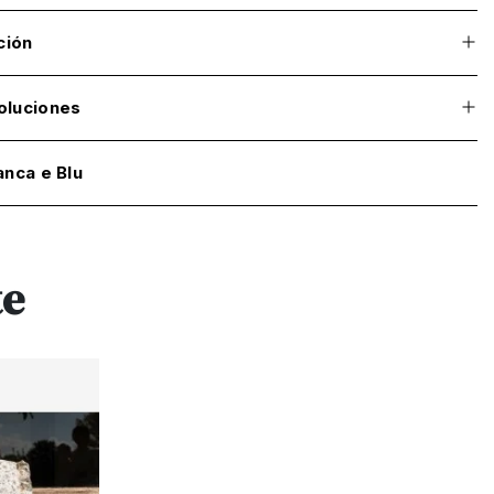
ción
oluciones
anca e Blu
te