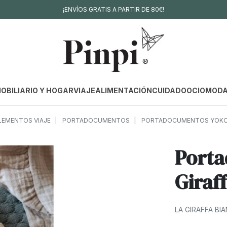
¡ENVÍOS GRATIS A PARTIR DE 80€!
OBILIARIO Y HOGAR
VIAJE
ALIMENTACIÓN
CUIDADO
OCIO
MOD
EMENTOS VIAJE
PORTADOCUMENTOS
PORTADOCUMENTOS YOKO L
Porta
Giraf
LA GIRAFFA BI