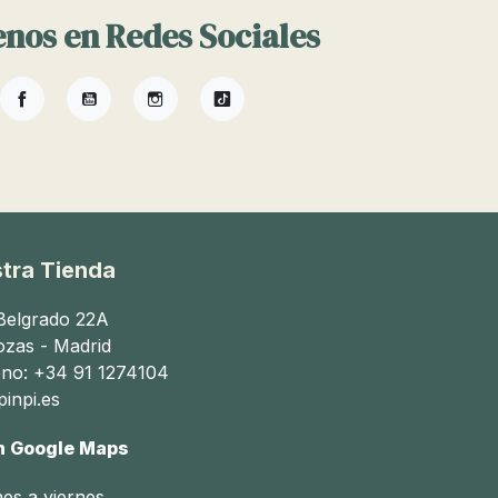
nos en Redes Sociales
Facebook
YouTube
Instagram
TikTok
tra Tienda
 Belgrado 22A
ozas - Madrid
ono: +34 91 1274104
inpi.es
n Google Maps
nes a viernes