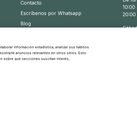
Contacto
10:00 
Escríbenos por Whatsapp
20:00
Blog
Sábad
10:30 
laborar información estadística, analizar sus hábitos
 mostrarle anuncios relevantes en otros sitios. Esto
© 2026 Pinpi - Todos los derechos reservados
ón sobre qué secciones suscitan interés,