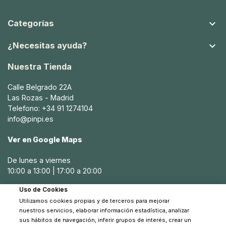

Categorías

¿Necesitas ayuda?
Nuestra Tienda
Calle Belgrado 22A
Las Rozas - Madrid
Telefono: +34 91 1274104
info@pinpi.es
Ver en Google Maps
De lunes a viernes
10:00 a 13:00 | 17:00 a 20:00
Uso de Cookies
Sábados
Utilizamos cookies propias y de terceros para mejorar
10:30 a 14:00
nuestros servicios, elaborar información estadística, analizar
sus hábitos de navegación, inferir grupos de interés, crear un