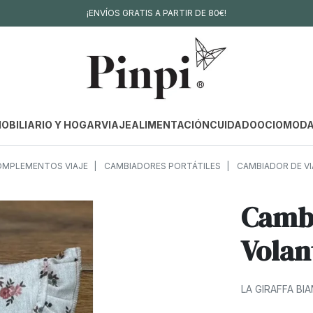
¡ENVÍOS GRATIS A PARTIR DE 80€!
OBILIARIO Y HOGAR
VIAJE
ALIMENTACIÓN
CUIDADO
OCIO
MOD
MPLEMENTOS VIAJE
CAMBIADORES PORTÁTILES
CAMBIADOR DE VI
Cambi
Volan
LA GIRAFFA BI