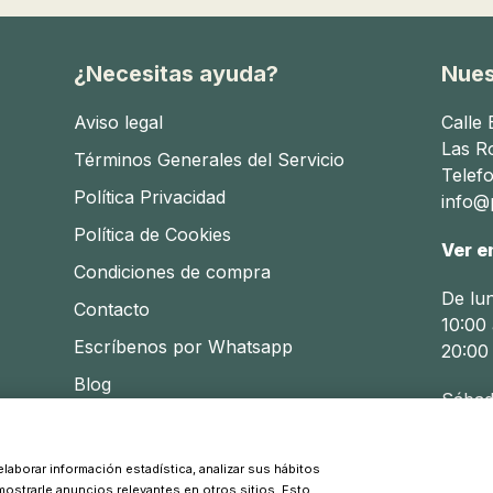
¿Necesitas ayuda?
Nues
Aviso legal
Calle
Las R
Términos Generales del Servicio
Telef
Política Privacidad
info@p
Política de Cookies
Ver e
Condiciones de compra
De lu
Contacto
10:00 
Escríbenos por Whatsapp
20:00
Blog
Sábad
10:30 
laborar información estadística, analizar sus hábitos
 mostrarle anuncios relevantes en otros sitios. Esto