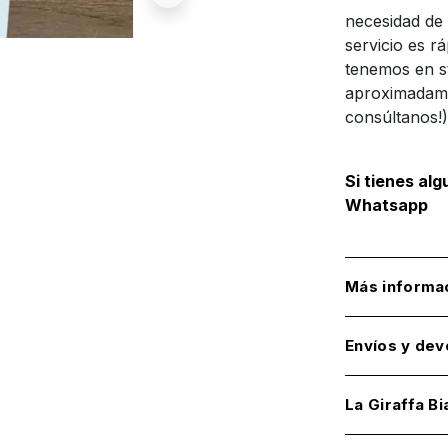
necesidad de 
servicio es r
tenemos en st
aproximadame
consúltanos!)
Si tienes al
Whatsapp
Más informa
Envíos y dev
La Giraffa Bi