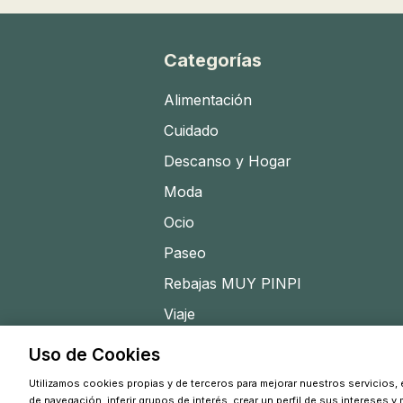
Categorías
Alimentación
Cuidado
Descanso y Hogar
Moda
Ocio
Paseo
Rebajas MUY PINPI
Viaje
Uso de Cookies
Utilizamos cookies propias y de terceros para mejorar nuestros servicios, e
de navegación, inferir grupos de interés, crear un perfil de sus intereses y