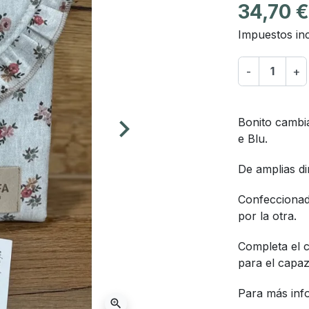
34,70 
Impuestos inc
-
+
keyboard_arrow_right
Bonito cambia
Siguiente
e Blu.
De amplias d
Confeccionado
por la otra.
Completa el c
para el capaz
Para más info
zoom_in