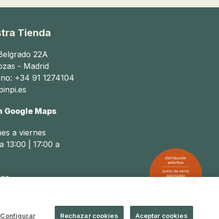
tra Tienda
 Belgrado 22A
ozas - Madrid
ono: +34 91 1274104
inpi.es
n Google Maps
nes a viernes
a 13:00 | 17:00 a
os
a 14:00
Configurar
Rechazar cookies
Aceptar cookies