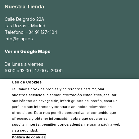
Nuestra Tienda
Calle Belgrado 22A
Las Rozas - Madrid
Telefono: +34 91 1274104
info@pinpi.es
Ver en Google Maps
De lunes a viernes
10:00 a 13:00 | 17:00 a 20:00
Uso de Cookies
Sábados
Utilizamos cookies propias y de terceros para mejorar
10:30 a 14:00
nuestros servicios, elaborar información estadística, analizar
sus hábitos de navegación, inferir grupos de interés, crear un
perfil de sus intereses y mostrarle anuncios relevantes en
otros sitios. Esto nos permite personalizar el contenido que
ofrecemos y obtener información sobre qué secciones
suscitan interés, permitiéndonos además mejorar la página web
y su seguridad.
Política de cookies