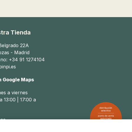
tra Tienda
 Belgrado 22A
ozas - Madrid
ono: +34 91 1274104
inpi.es
n Google Maps
nes a viernes
a 13:00 | 17:00 a
os
a 14:00