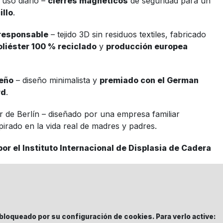
l uso diario –
cierres magnéticos
de seguridad para un
illo
.
responsable
– tejido 3D sin residuos textiles, fabricado
liéster 100 % reciclado
y
producción europea
seño
– diseño minimalista y
premiado con el German
rd
.
r de Berlín – diseñado por una empresa familiar
spirado en la vida real de madres y padres.
por el Instituto Internacional de Displasia de Cadera
bloqueado por su configuración de cookies. Para verlo active: