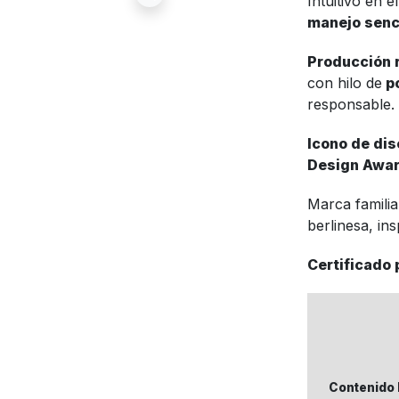
Intuitivo en e
manejo senc
Producción 
con hilo de
po
responsable.
Icono de di
Design Awa
Marca familia
berlinesa, in
Certificado 
Contenido 