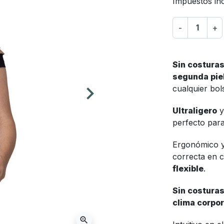
Impuestos inc
-
+
Sin costuras
segunda pie
keyboard_arrow_right
cualquier bo
Siguiente
Ultraligero
y
perfecto para 
Ergonómico 
correcta en c
flexible
.
Sin costura
clima corpo
zoom_in