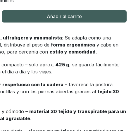
luidos
Añadir al carrito
, ultraligero y minimalista
: Se adapta como una
l
, distribuye el peso de
forma ergonómica
y cabe en
lso, para cercanía con
estilo y comodidad
.
 compacto – solo aprox.
425 g
, se guarda fácilmente;
el día a día y los viajes.
y
respetuoso con la cadera
– favorece la postura
uclillas y con las piernas abiertas gracias al
tejido 3D
s
y cómodo –
material 3D tejido y transpirable para un
ral agradable
.