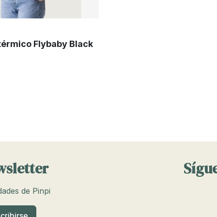
térmico Flybaby Black
wsletter
Sígue
edades de Pinpi