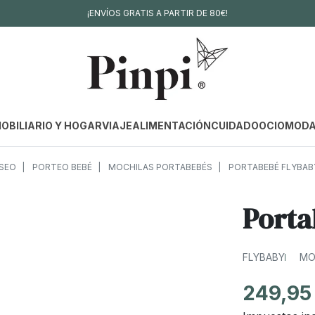
¡ENVÍOS GRATIS A PARTIR DE 80€!
OBILIARIO Y HOGAR
VIAJE
ALIMENTACIÓN
CUIDADO
OCIO
MOD
SEO
PORTEO BEBÉ
MOCHILAS PORTABEBÉS
PORTABEBÉ FLYBAB
Porta
FLYBABY
MO
249,95