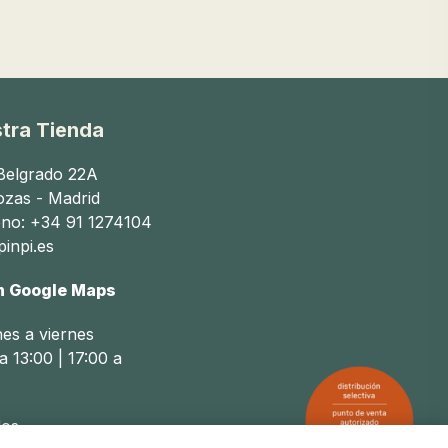
del bebé como la del portador.
y juguetes.
tra Tienda
beneficios adicionales:
 Belgrado 22A
rna.
ozas - Madrid
ono: +34 91 1274104
as.
inpi.es
os.
n Google Maps
nes a viernes
a 13:00 | 17:00 a
bé como del portador. Aquí hay algunos factores a
os