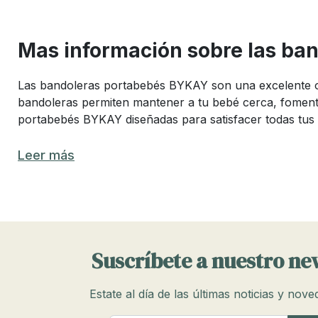
Mas información sobre las ba
Las bandoleras portabebés BYKAY son una excelente op
bandoleras permiten mantener a tu bebé cerca, fomenta
portabebés BYKAY diseñadas para satisfacer todas tus n
Tipos de bandoleras portabebés B
Leer más
Existen diferentes tipos de bandoleras portabebés BYKAY
tipos más comunes incluyen:
Bandoleras de anillas:
Utilizan anillas para ajustar la 
Suscríbete a nuestro ne
Bandoleras de tejido elástico:
Ofrecen una gran flexi
Estate al día de las últimas noticias y nov
Bandoleras de tejido firme:
Proporcionan mayor sopor