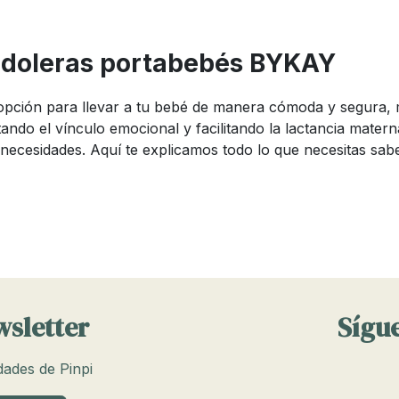
ndoleras portabebés BYKAY
ción para llevar a tu bebé de manera cómoda y segura, mi
ndo el vínculo emocional y facilitando la lactancia mater
ecesidades. Aquí te explicamos todo lo que necesitas sabe
YKAY
, cada una con características específicas para satisfacer
tela, permitiendo un ajuste personalizado y fácil de usar.
wsletter
Sígue
bilidad y comodidad, ideales para recién nacidos.
edades de Pinpi
te y durabilidad, perfectas para bebés más grandes.