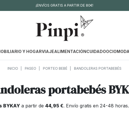
¡ENVÍOS GRATIS A PARTIR DE 80€!
OBILIARIO Y HOGAR
VIAJE
ALIMENTACIÓN
CUIDADO
OCIO
MOD
INICIO
PASEO
PORTEO BEBÉ
BANDOLERAS PORTABEBÉS
ndoleras portabebés BY
és BYKAY
a partir de
44,95 €
. Envío gratis en 24-48 hora