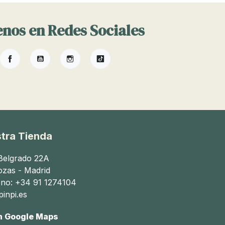
nos en Redes Sociales
Facebook
YouTube
Instagram
TikTok
tra Tienda
 Belgrado 22A
ozas - Madrid
ono: +34 91 1274104
inpi.es
n Google Maps