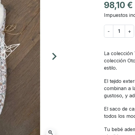
98,10 €
Impuestos inc
-
+
keyboard_arrow_right
La colección 
Siguiente
colección Ot
estilo.
El tejido exte
combinan a l
gustoso, y a
El saco de ca
todos los mo
Tu bebé ademá
zoom_in