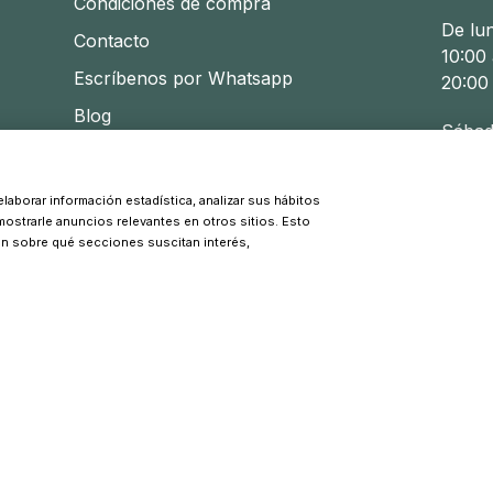
Condiciones de compra
De lu
Contacto
10:00 
Escríbenos por Whatsapp
20:00
Blog
Sábad
10:30 
laborar información estadística, analizar sus hábitos
 mostrarle anuncios relevantes en otros sitios. Esto
© 2026 Pinpi - Todos los derechos reservados
ón sobre qué secciones suscitan interés,