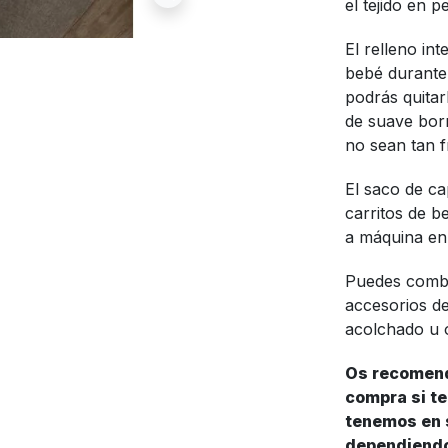
el tejido en pe
El relleno in
bebé durante
podrás quitarl
de suave bor
no sean tan f
El saco de c
carritos de b
a máquina en
Puedes combi
accesorios de
acolchado u 
Os recomend
compra si te
tenemos en s
dependiendo 