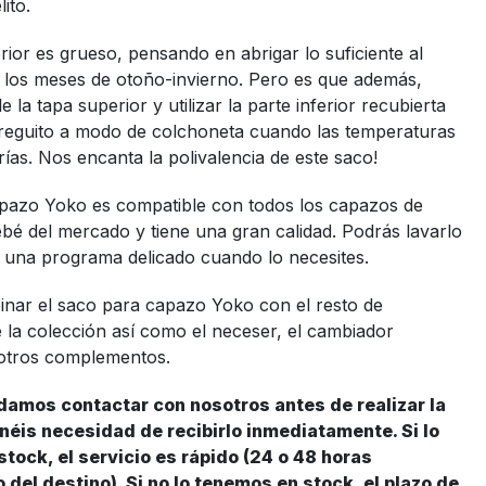
lito.
terior es grueso, pensando en abrigar lo suficiente al
 los meses de otoño-invierno. Pero es que además,
e la tapa superior y utilizar la parte inferior recubierta
reguito a modo de colchoneta cuando las temperaturas
rías. Nos encanta la polivalencia de este saco!
apazo Yoko es compatible con todos los capazos de
ebé del mercado y tiene una gran calidad. Podrás lavarlo
 una programa delicado cuando lo necesites.
nar el saco para capazo Yoko con el resto de
 la colección así como el neceser, el cambiador
otros complementos.
amos contactar con nosotros antes de realizar la
néis necesidad de recibirlo inmediatamente. Si lo
tock, el servicio es rápido (24 o 48 horas
del destino). Si no lo tenemos en stock, el plazo de