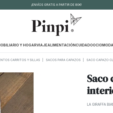
¡ENVÍOS GRATIS A PARTIR DE 80€!
OBILIARIO Y HOGAR
VIAJE
ALIMENTACIÓN
CUIDADO
OCIO
MOD
NTOS CARRITOS Y SILLAS
SACOS PARA CAPAZOS
SACO CAPAZO CL
Saco 
inter
LA GIRAFFA BI