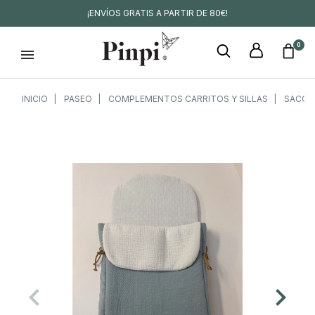
¡ENVÍOS GRATIS A PARTIR DE 80€!
0
INICIO
PASEO
COMPLEMENTOS CARRITOS Y SILLAS
SACOS
keyboard_arrow_left
keyboard_arrow_right
Anterior
Siguien