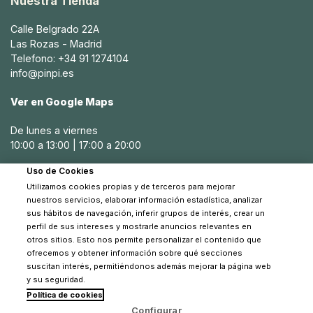
Nuestra Tienda
Calle Belgrado 22A
Las Rozas - Madrid
Telefono: +34 91 1274104
info@pinpi.es
Ver en Google Maps
De lunes a viernes
10:00 a 13:00 | 17:00 a 20:00
Uso de Cookies
Sábados
Utilizamos cookies propias y de terceros para mejorar
10:30 a 14:00
nuestros servicios, elaborar información estadística, analizar
sus hábitos de navegación, inferir grupos de interés, crear un
perfil de sus intereses y mostrarle anuncios relevantes en
otros sitios. Esto nos permite personalizar el contenido que
ofrecemos y obtener información sobre qué secciones
suscitan interés, permitiéndonos además mejorar la página web
y su seguridad.
Política de cookies
© 2026 Pinpi - Todos los derechos reservados
Configurar