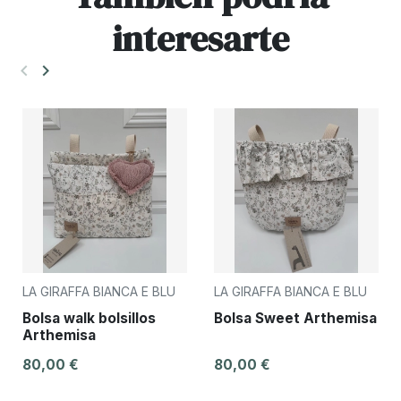
interesarte
keyboard_arrow_left
keyboard_arrow_right
Anterior
Siguiente
LA GIRAFFA BIANCA E BLU
LA GIRAFFA BIANCA E BLU
Bolsa walk bolsillos
Bolsa Sweet Arthemisa
Arthemisa
80,00 €
80,00 €