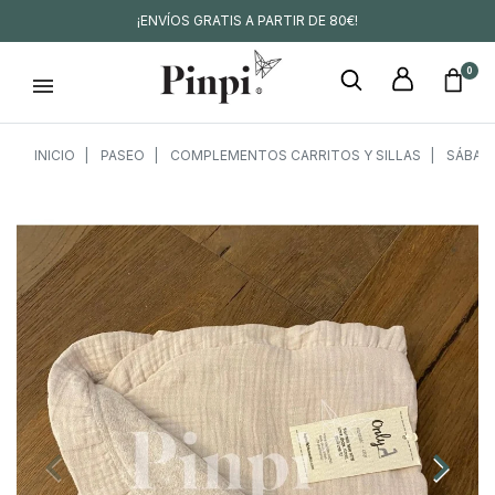
¡ENVÍOS GRATIS A PARTIR DE 80€!
0
INICIO
PASEO
COMPLEMENTOS CARRITOS Y SILLAS
SÁBAN
keyboard_arrow_left
keyboard_arrow_right
Anterior
Siguien