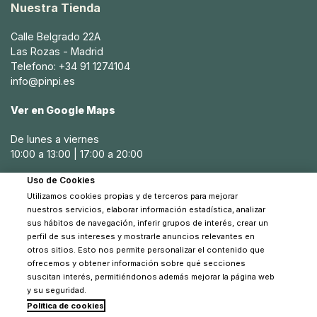
Nuestra Tienda
Calle Belgrado 22A
Las Rozas - Madrid
Telefono: +34 91 1274104
info@pinpi.es
Ver en Google Maps
De lunes a viernes
10:00 a 13:00 | 17:00 a 20:00
Uso de Cookies
Sábados
Utilizamos cookies propias y de terceros para mejorar
10:30 a 14:00
nuestros servicios, elaborar información estadística, analizar
sus hábitos de navegación, inferir grupos de interés, crear un
perfil de sus intereses y mostrarle anuncios relevantes en
otros sitios. Esto nos permite personalizar el contenido que
ofrecemos y obtener información sobre qué secciones
suscitan interés, permitiéndonos además mejorar la página web
y su seguridad.
Política de cookies
© 2026 Pinpi - Todos los derechos reservados