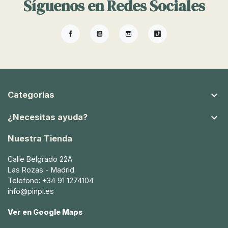
Síguenos en Redes Sociales
Facebook
YouTube
Instagram
TikTok

Categorías

¿Necesitas ayuda?
Nuestra Tienda
Calle Belgrado 22A
Las Rozas - Madrid
Telefono: +34 91 1274104
info@pinpi.es
Ver en Google Maps