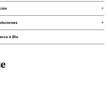
ción
oluciones
anca e Blu
te