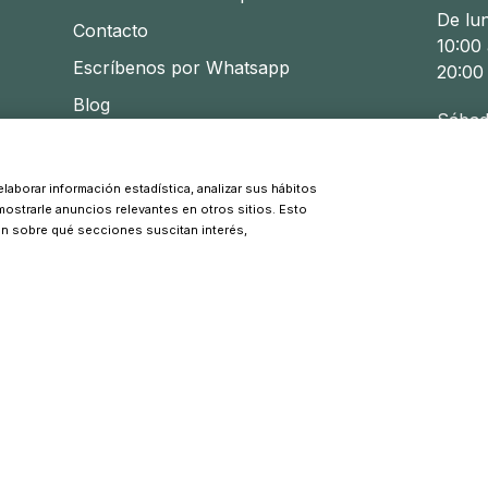
De lu
Contacto
10:00 
Escríbenos por Whatsapp
20:00
Blog
Sábad
10:30 
laborar información estadística, analizar sus hábitos
 mostrarle anuncios relevantes en otros sitios. Esto
© 2026 Pinpi - Todos los derechos reservados
ón sobre qué secciones suscitan interés,