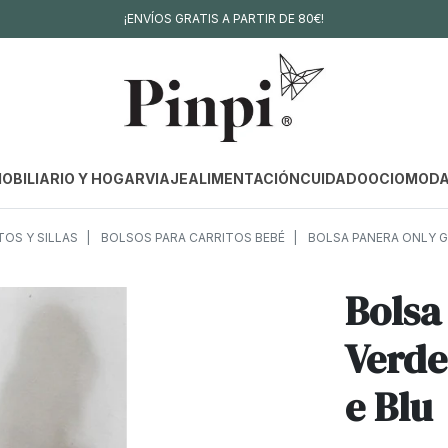
¡ENVÍOS GRATIS A PARTIR DE 80€!
OBILIARIO Y HOGAR
VIAJE
ALIMENTACIÓN
CUIDADO
OCIO
MOD
OS Y SILLAS
BOLSOS PARA CARRITOS BEBÉ
BOLSA PANERA ONLY GO
Bolsa
Verde
e Blu