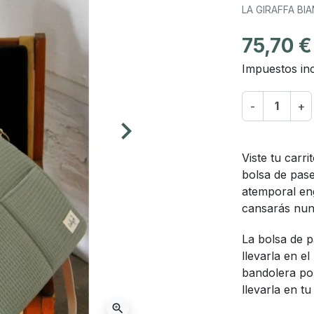
LA GIRAFFA BI
75,70 €
Impuestos inc
-
+
keyboard_arrow_right
Siguiente
Viste tu carr
bolsa de pase
atemporal eng
cansarás nun
La bolsa de 
llevarla en e
bandolera pol
llevarla en tu 
zoom_in