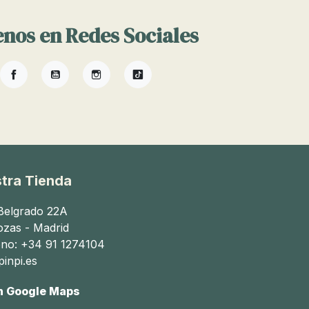
nos en Redes Sociales
Facebook
YouTube
Instagram
TikTok
tra Tienda
 Belgrado 22A
ozas - Madrid
ono: +34 91 1274104
inpi.es
n Google Maps