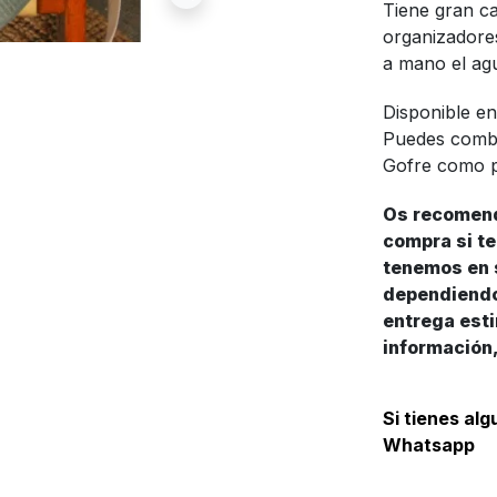
Tiene gran ca
organizadores
a mano el agua
Disponible en
Puedes combin
Gofre como p
Os recomend
compra si te
tenemos en s
dependiendo 
entrega esti
información,
Si tienes al
Whatsapp