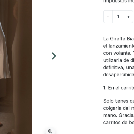
Impuestos inc
-
+
La Giraffa Bi
el lanzamient
keyboard_arrow_right
con volante.
Siguiente
utilizarla de
definitiva, u
desapercibida
1. En el carrit
Sólo tienes q
colgarla del 
mano. Gracias
carritos de b
zoom_in