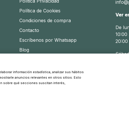
Política Privacidad
info@p
Política de Cookies
Ver e
Condiciones de compra
De lu
Contacto
10:00 
Escríbenos por Whatsapp
20:00
Blog
Sábad
10:30 
laborar información estadística, analizar sus hábitos
 mostrarle anuncios relevantes en otros sitios. Esto
© 2026 Pinpi - Todos los derechos reservados
ón sobre qué secciones suscitan interés,