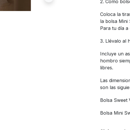
2. Como bol
Coloca la tir
la bolsa Min
Para tu día a 
3. Llévalo al
Incluye un as
hombro siemp
libres.
Las dimension
son las siguie
Bolsa Sweet 
Bolsa Mini S