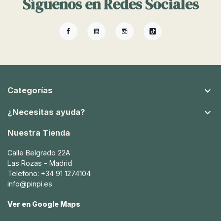
Síguenos en Redes Sociales
Facebook
YouTube
Instagram
TikTok

Categorías

¿Necesitas ayuda?
Nuestra Tienda
Calle Belgrado 22A
Las Rozas - Madrid
Telefono: +34 91 1274104
info@pinpi.es
Ver en Google Maps