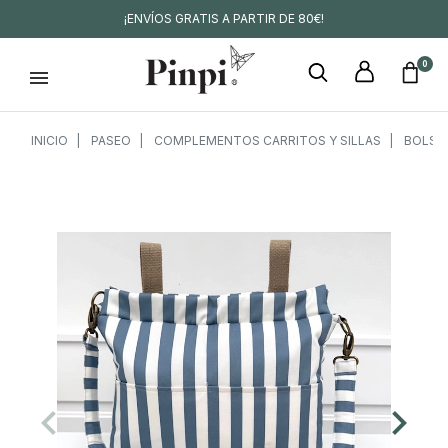
¡ENVÍOS GRATIS A PARTIR DE 80€!
0
INICIO
PASEO
COMPLEMENTOS CARRITOS Y SILLAS
BOLSO
keyboard_arrow_left
keyboard_arrow_right
Anterior
Siguien