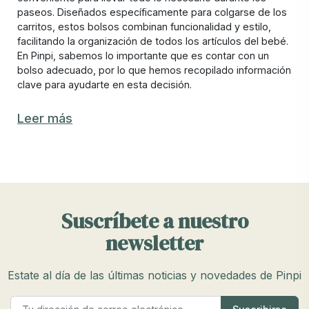
paseos. Diseñados específicamente para colgarse de los
carritos, estos bolsos combinan funcionalidad y estilo,
facilitando la organización de todos los artículos del bebé.
En Pinpi, sabemos lo importante que es contar con un
bolso adecuado, por lo que hemos recopilado información
clave para ayudarte en esta decisión.
Características de los bolsos para carritos
Leer más
de bebé Joolz recomendados
Elegir el bolso para carrito de bebé Joolz adecuado
implica considerar varios aspectos esenciales para
garantizar la máxima comodidad y funcionalidad. Los
bolsos para carritos de bebé de Pinpi destacan por su
Suscríbete a nuestro
calidad, diseño y practicidad.
newsletter
Materiales de alta calidad:
Los mejores bolsos para
carritos de bebé están hechos con materiales duraderos
y resistentes que aseguran una larga vida útil. En Pinpi,
Estate al día de las últimas noticias y novedades de Pinpi
ofrecemos bolsos con exteriores impermeables y forros
interiores fáciles de limpiar, perfectos para cualquier clima