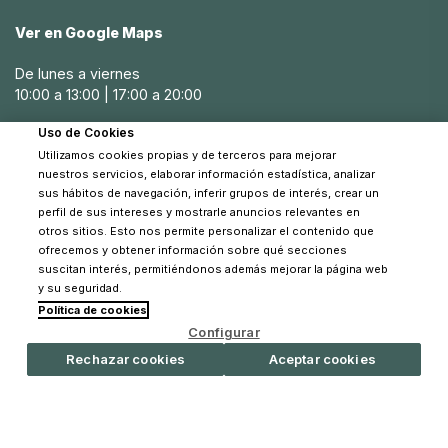
Estilo y funcionalidad:
Además de ser prácticos, los
Ver en Google Maps
bolsos para carritos de bebé Joolz de Pinpi vienen en una
variedad de diseños atractivos que combinan con
De lunes a viernes
cualquier estilo de carrito. También incluyen
10:00 a 13:00 | 17:00 a 20:00
características adicionales como bolsillos térmicos para
mantener la temperatura de los biberones y
Uso de Cookies
Sábados
compartimentos especiales para artículos personales.
Utilizamos cookies propias y de terceros para mejorar
10:30 a 14:00
nuestros servicios, elaborar información estadística, analizar
Diferencias entre bolsos para carritos de
sus hábitos de navegación, inferir grupos de interés, crear un
bebé Joolz y bolsos de maternidad
perfil de sus intereses y mostrarle anuncios relevantes en
otros sitios. Esto nos permite personalizar el contenido que
Aunque ambos tipos de bolsos están diseñados para
ofrecemos y obtener información sobre qué secciones
suscitan interés, permitiéndonos además mejorar la página web
llevar artículos esenciales del bebé, los bolsos para
y su seguridad.
carritos de bebé Joolz están específicamente diseñados
Política de cookies
para colgarse del carrito y ofrecen una organización más
© 2026 Pinpi - Todos los derechos reservados
Configurar
estructurada con compartimentos y bolsillos específicos.
Los bolsos de maternidad, por otro lado, pueden ser más
Rechazar cookies
Aceptar cookies
grandes y versátiles, adecuados tanto para el carrito
como para llevarse al hombro.
Cómo asegurar la comodidad y