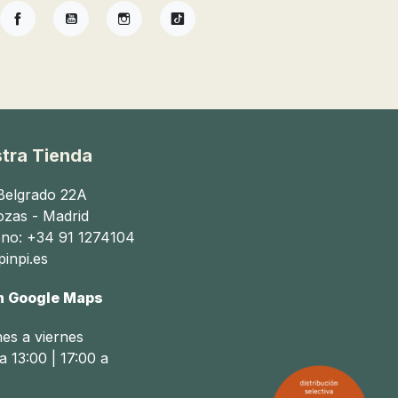
Facebook
YouTube
Instagram
TikTok
tra Tienda
 Belgrado 22A
ozas - Madrid
ono: +34 91 1274104
inpi.es
n Google Maps
nes a viernes
a 13:00 | 17:00 a