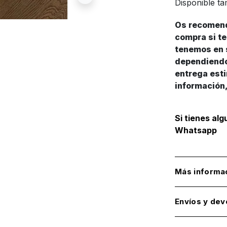
Disponible ta
Os recomend
compra si te
tenemos en s
dependiendo 
entrega esti
información,
Si tienes al
Whatsapp
Más informa
Envíos y dev