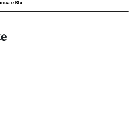
anca e Blu
te