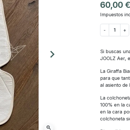
60,00 
Impuestos inc
-
+
keyboard_arrow_right
Si buscas una
Siguiente
JOOLZ Aer, e
La Giraffa B
para que tant
al asiento de
La colchonet
100% en la ca
en la cara po
colchoneta si
zoom_in