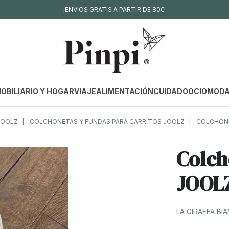
¡ENVÍOS GRATIS A PARTIR DE 80€!
OBILIARIO Y HOGAR
VIAJE
ALIMENTACIÓN
CUIDADO
OCIO
MOD
JOOLZ
COLCHONETAS Y FUNDAS PARA CARRITOS JOOLZ
COLCHONET
Colch
JOOLZ
LA GIRAFFA BI