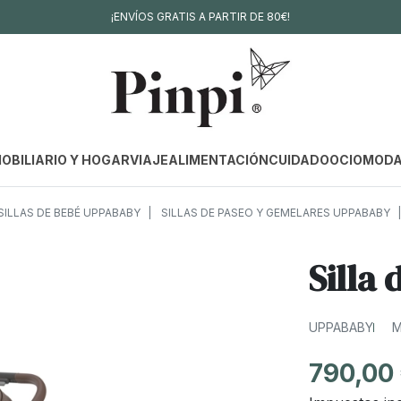
¡ENVÍOS GRATIS A PARTIR DE 80€!
OBILIARIO Y HOGAR
VIAJE
ALIMENTACIÓN
CUIDADO
OCIO
MOD
SILLAS DE BEBÉ UPPABABY
SILLAS DE PASEO Y GEMELARES UPPABABY
Silla
UPPABABY
M
790,00