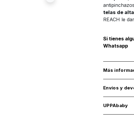
antipinchazos
telas de alt
REACH le da
Si tienes al
Whatsapp
Más informa
Envíos y dev
UPPAbaby