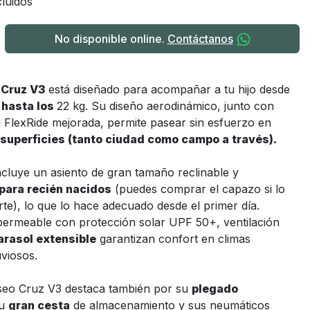
luidos
No disponible online.
Contáctanos
y
Cruz V3
está diseñado para acompañar a tu hijo desde
o
hasta los
22 kg. Su diseño aerodinámico, junto con
 FlexRide mejorada, permite pasear sin esfuerzo en
 superficies (tanto ciudad como campo a través).
incluye un asiento de gran tamaño reclinable y
para recién nacidos
(puedes comprar el capazo si lo
rte), lo que lo hace adecuado desde el primer día.
permeable con protección solar UPF 50+, ventilación
arasol extensible
garantizan confort en climas
uviosos.
paseo Cruz V3 destaca también por su
plegado
su
gran cesta
de almacenamiento y sus neumáticos