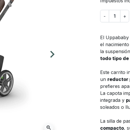
Impuestos inc
-
+
El Uppabab
el nacimient
keyboard_arrow_right
la suspensión
Siguiente
todo tipo de
Este carrito 
un
reductor 
prefieres apa
La capota im
integrada y
p
soleados o ll
La silla de 
zoom_in
compacto
, 