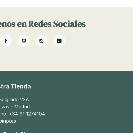
nos en Redes Sociales
Facebook
YouTube
Instagram
TikTok
tra Tienda
 Belgrado 22A
ozas - Madrid
ono: +34 91 1274104
inpi.es