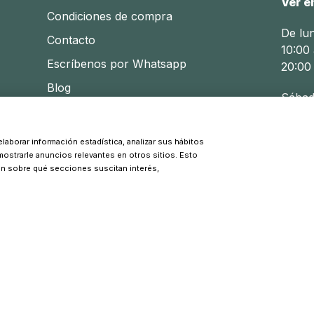
Ver e
Condiciones de compra
De lu
Contacto
10:00 
Escríbenos por Whatsapp
20:00
Blog
Sábad
10:30 
laborar información estadística, analizar sus hábitos
 mostrarle anuncios relevantes en otros sitios. Esto
© 2026 Pinpi - Todos los derechos reservados
ón sobre qué secciones suscitan interés,