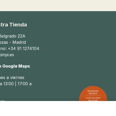
tra Tienda
 Belgrado 22A
ozas - Madrid
ono: +34 91 1274104
inpi.es
n Google Maps
nes a viernes
a 13:00 | 17:00 a
os
a 14:00