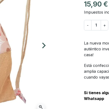
15,90 €
Impuestos inc
-
+
keyboard_arrow_right
La nueva moch
Siguiente
auténtico inve
casa!
Está confecci
amplia capaci
cuando vayas 
Si tienes al
Whatsapp
zoom_in