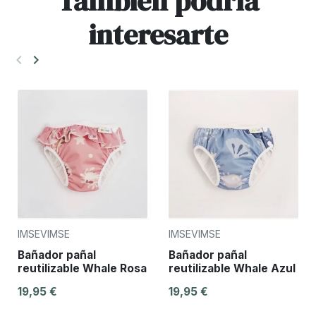
También podría
interesarte
keyboard_arrow_left
keyboard_arrow_right
Anterior
Siguiente
IMSEVIMSE
IMSEVIMSE
Bañador pañal
Bañador pañal
reutilizable Whale Rosa
reutilizable Whale Azul
19,95 €
19,95 €