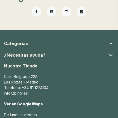
mantener la cabeza del bebé caliente y materiales
hipoalergénicos. Además, nuestras toallas están
diseñadas para ser ligeras y fáciles de lavar, asegurando
Facebook
YouTube
Instagram
TikTok
que tu bebé esté cómodo y seco después de cada baño.
Cómo elegir la toalla adecuada para un
recién nacido

Categorías
La elección de la toalla adecuada para un recién nacido es
esencial para su comodidad y cuidado. En Pinpi,

¿Necesitas ayuda?
recomendamos toallas con capucha que ayudan a
mantener la cabeza del bebé caliente y segura. Además,
Nuestra Tienda
nuestras toallas están hechas de materiales suaves y
absorbentes, como el algodón orgánico, que son gentiles
Calle Belgrado 22A
con la piel delicada de los recién nacidos.
Las Rozas - Madrid
Telefono: +34 91 1274104
Dónde comprar toallas para bebé Oliver
info@pinpi.es
Furniture
Ver en Google Maps
Pinpi es tu tienda de confianza para comprar toallas para
bebé de alta calidad. Nos enorgullece ofrecer una amplia
De lunes a viernes