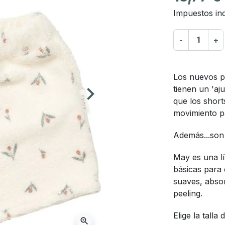
Impuestos inc
-
+
Los nuevos p
keyboard_arrow_right
tienen un 'aj
Siguiente
que los short
movimiento p
Además...son
May es una l
básicas para
suaves, absor
peeling.
Elige la talla
zoom_in