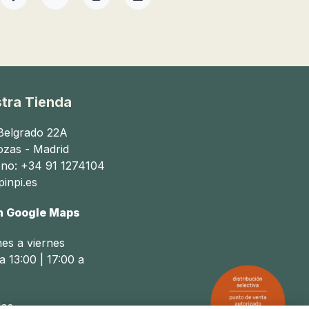
Facebook
YouTube
Instagram
TikTok
tra Tienda
 Belgrado 22A
ozas - Madrid
ono: +34 91 1274104
inpi.es
n Google Maps
nes a viernes
a 13:00 | 17:00 a
os