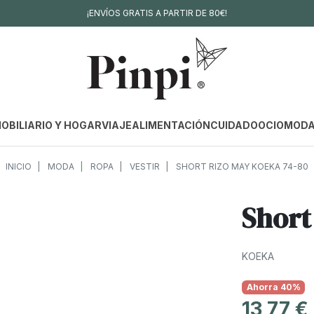
¡ENVÍOS GRATIS A PARTIR DE 80€!
OBILIARIO Y HOGAR
VIAJE
ALIMENTACIÓN
CUIDADO
OCIO
MOD
INICIO
MODA
ROPA
VESTIR
SHORT RIZO MAY KOEKA 74-80
Short
KOEKA
Ahorra 40%
13,77 €