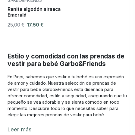
GARBO&FRIENDS
Ranita algodón sirsaca
Emerald
25,00 €
17,50 €
Estilo y comodidad con las prendas de
vestir para bebé Garbo&Friends
En Pinpi, sabemos que vestir a tu bebé es una expresión
de amor y cuidado. Nuestra selección de prendas de
vestir para bebé Garbo&Friends está diseñada para
ofrecer comodidad, estilo y seguridad, asegurando que tu
pequeño se vea adorable y se sienta cómodo en todo
momento. Descubre todo lo que necesitas saber para
elegir las mejores prendas de vestir para bebé.
Las mejores prendas de vestir para bebés
Leer más
Garbo&Friends