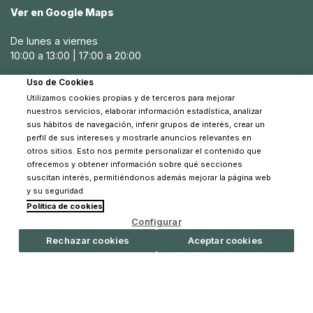
Ver en Google Maps
Diseño italiano elegante:
Productos con un estilo
De lunes a viernes
sofisticado y detallado que se integran perfectamente en
10:00 a 13:00 | 17:00 a 20:00
cualquier decoración.
Uso de Cookies
Sábados
Materiales de alta calidad:
Fabricados con tejidos suaves,
Utilizamos cookies propias y de terceros para mejorar
10:30 a 14:00
duraderos y seguros para la piel delicada del bebé.
nuestros servicios, elaborar información estadística, analizar
sus hábitos de navegación, inferir grupos de interés, crear un
Comodidad y bienestar:
Diseños pensados para
perfil de sus intereses y mostrarle anuncios relevantes en
proporcionar el máximo confort y bienestar a los bebés.
otros sitios. Esto nos permite personalizar el contenido que
ofrecemos y obtener información sobre qué secciones
Funcionalidad:
Productos prácticos que facilitan el día a día
suscitan interés, permitiéndonos además mejorar la página web
de los padres y ofrecen soluciones inteligentes.
y su seguridad.
Política de cookies
© 2026 Pinpi - Todos los derechos reservados
Sostenibilidad:
Compromiso con el uso de materiales
Configurar
ecológicos y prácticas de producción responsables.
Rechazar cookies
Aceptar cookies
En Pinpi apostamos por la calidad
En Pinpi, ofrecemos una variedad de productos de La Giraffa
Bianca e Blu para satisfacer las necesidades de tu familia.