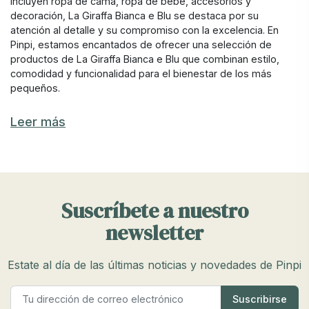
incluyen ropa de cama, ropa de bebé, accesorios y
decoración, La Giraffa Bianca e Blu se destaca por su
atención al detalle y su compromiso con la excelencia. En
Pinpi, estamos encantados de ofrecer una selección de
productos de La Giraffa Bianca e Blu que combinan estilo,
comodidad y funcionalidad para el bienestar de los más
pequeños.
Es una marca que ofrece productos de alta calidad, seguros
Leer más
y elegantes para bebés y niños pequeños. En Pinpi, estamos
dedicados a proporcionar productos que mejoren la
experiencia de crianza, y los productos de La Giraffa Bianca e
Blu son una excelente opción para los padres que buscan
combinar estilo y funcionalidad. Explora nuestra tienda e
Suscríbete a nuestro
Variedad de productos La Giraffa Bianca e Blu
newsletter
La Giraffa Bianca e Blu ofrece una amplia gama de productos
diseñados para satisfacer las necesidades diarias de los
Estate al día de las últimas noticias y novedades de Pinpi
bebés y sus padres. Algunos de los productos más
destacados incluyen: