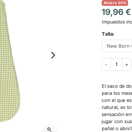
Ahorra 20%
19,96 
Impuestos inc
Talla:
keyboard_arrow_right
Siguiente
-
+
El saco de do
para los mese
con el que es
natural, es t
sensación en
jugar con sus
pañal o abrirl
zoom_in