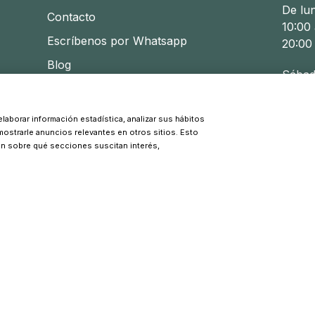
De lu
Contacto
10:00 
Escríbenos por Whatsapp
20:00
Blog
Sábad
10:30 
laborar información estadística, analizar sus hábitos
 mostrarle anuncios relevantes en otros sitios. Esto
© 2026 Pinpi - Todos los derechos reservados
ón sobre qué secciones suscitan interés,