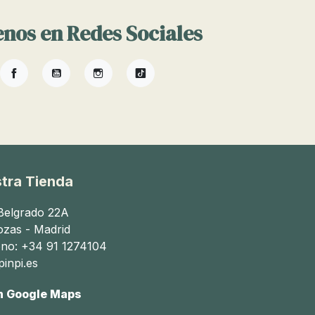
nos en Redes Sociales
Facebook
YouTube
Instagram
TikTok
tra Tienda
 Belgrado 22A
ozas - Madrid
ono: +34 91 1274104
inpi.es
n Google Maps