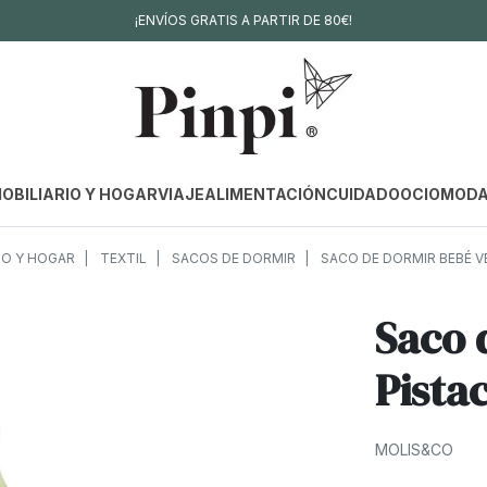
¡ENVÍOS GRATIS A PARTIR DE 80€!
OBILIARIO Y HOGAR
VIAJE
ALIMENTACIÓN
CUIDADO
OCIO
MOD
O Y HOGAR
TEXTIL
SACOS DE DORMIR
SACO DE DORMIR BEBÉ V
Saco 
Pista
MOLIS&CO